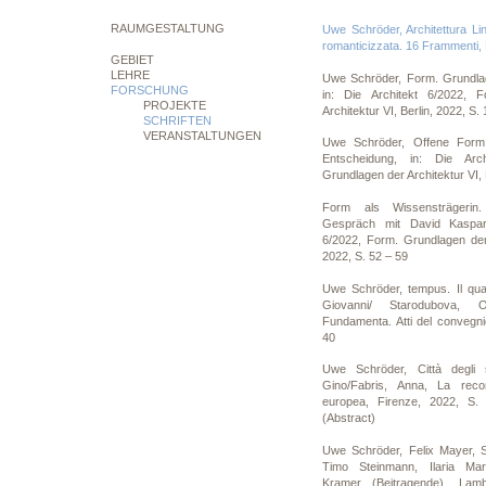
RAUMGESTALTUNG
Uwe Schröder, Architettura Li
romanticizzata. 16 Frammenti, 
GEBIET
LEHRE
Uwe Schröder, Form. Grundlag
FORSCHUNG
in: Die Architekt 6/2022, 
PROJEKTE
Architektur VI, Berlin, 2022, S.
SCHRIFTEN
VERANSTALTUNGEN
Uwe Schröder, Offene Form 
Entscheidung, in: Die Arc
Grundlagen der Architektur VI, 
Form als Wissensträgeri
Gespräch mit David Kaspare
6/2022, Form. Grundlagen der 
2022, S. 52 – 59
Uwe Schröder, tempus. Il qua
Giovanni/ Starodubova, 
Fundamenta. Atti del convegni
40
Uwe Schröder, Città degli s
Gino/Fabris, Anna, La recon
europea, Firenze, 2022, S
(Abstract)
Uwe Schröder, Felix Mayer, S
Timo Steinmann, Ilaria Ma
Kramer (Beitragende), Lambe