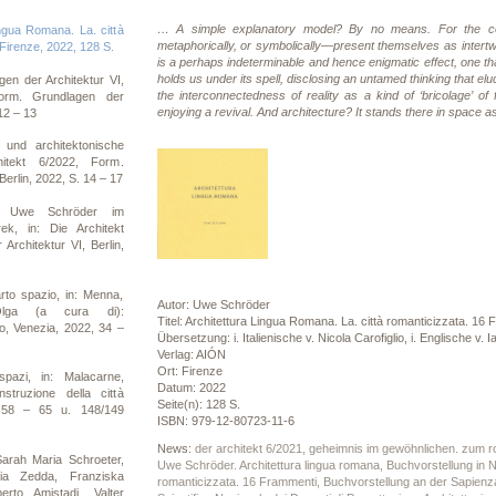
… A simple explanatory model? By no means. For the con
ngua Romana. La. città
metaphorically, or symbolically—present themselves as intertw
Firenze, 2022, 128 S.
is a perhaps indeterminable and hence enigmatic effect, one th
holds us under its spell, disclosing an untamed thinking that elu
en der Architektur VI,
the interconnectedness of reality as a kind of ‘bricolage’ 
Form. Grundlagen der
enjoying a revival. And architecture? It stands there in space a
 12 – 13
und architektonische
hitekt 6/2022, Form.
Berlin, 2022, S. 14 – 17
n. Uwe Schröder im
k, in: Die Architekt
Architektur VI, Berlin,
rto spazio, in: Menna,
Autor: Uwe Schröder
Olga (a cura di):
Titel: Architettura Lingua Romana. La. città romanticizzata. 16
o, Venezia, 2022, 34 –
Übersetzung: i. Italienische v. Nicola Carofiglio, i. Englische v. 
Verlag: AIÓN
Ort: Firenze
pazi, in: Malacarne,
Datum: 2022
struzione della città
Seite(n): 128 S.
. 58 – 65 u. 148/149
ISBN: 979-12-80723-11-6
News:
der architekt 6/2021, geheimnis im gewöhnlichen. zum ro
arah Maria Schroeter,
Uwe Schröder. Architettura lingua romana, Buchvorstellung in 
ria Zedda, Franziska
romanticizzata. 16 Frammenti, Buchvorstellung an der Sapienz
rto Amistadi, Valter