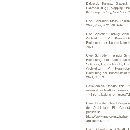
Balducci, Tomasz Bradecki
Schröder (Hg.), Mapping Urb
the European City, New York, 
Uwe Schröder, Stella. Sternb
2070, Köln, 2021, 48 Seiten
Uwe Schröder, Hartwig Schneid
Architektur. IV. Konstruk
Bedeutung der Konstruktion in
2021
Uwe Schröder, Hartwig Schne
Bedeutung der Konstruktion
Schröder, Uwe/Schneider, Hartw
Architektur. IV. Konstruk
Bedeutung der Konstruktion in
2021, S. 6–9
Carlo Moccia, Renato Rizzi, Uwe
un’ora di architettura, Firenze
– 45 (Una lezione romantica/A
Uwe Schröder, David Kaspare
der Architektur. Ein Gesprä
publizistik (Onl
https://www.marlowes.de/das-r
architektur/, 2021
Uwe Schröder, A SPATIAL