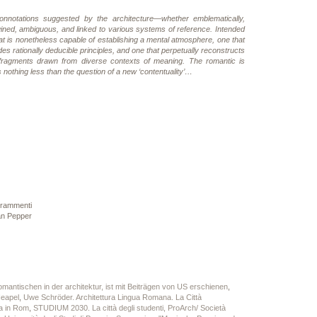
notations suggested by the architecture—whether emblematically,
ined, ambiguous, and linked to various systems of reference. Intended
at is nonetheless capable of establishing a mental atmosphere, one that
des rationally deducible principles, and one that perpetually reconstructs
of fragments drawn from diverse contexts of meaning. The romantic is
s nothing less than the question of a new ‘contentuality’…
 Frammenti
Ian Pepper
mantischen in der architektur, ist mit Beiträgen von US erschienen
,
Neapel
,
Uwe Schröder. Architettura Lingua Romana. La Città
a in Rom
,
STUDIUM 2030. La città degli studenti, ProArch/ Società