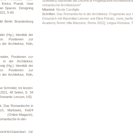
Scientifica Nazionale dei Docenti di Progettazione Architettonica,
, Enrico Prandi, Uwe
romantische Architekturen"
an Spaces. Designing
Mitarbeit:
Nicola Carofiglio
2021, 5-60
Schriften:
Das Romantische in der Architektur. Fragmente aus
Gespräch mit Maximilian Liesner und Elina Potratz
,
rome_berlin
ild Berlin Brandenburg
Academy Rome Villa Massimo, Rome 2022]
,
Lingua Romana. T
er (Hg.), Identität der
tion. Positionen zur
 der Architektur, Köln,
ider, Positionen zur
 in der Architektur,
ig (Hg.), Identität der
tion. Positionen zur
 der Architektur, Köln,
 Schröder, tre lezioni.
, 2021, 48 Seiten, S. 34
 Romantic Lesson, US)
k, Das Romantische in
ch, Marlowes, frei04
ine-Magazin),
omantische-in-der-
 UNDERSTANDING OF