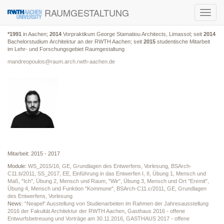
RAUMGESTALTUNG
Toggl
navig
*1991
in Aachen;
2014
Vorpraktikum George Stamatiou Architects, Limassol; seit
2014
Bachelorstudium Architektur an der RWTH Aachen; seit
2015
studentische Mitarbeit
im Lehr- und Forschungsgebiet Raumgestaltung
mandreopoulos@raum.arch.rwth-aachen.de
Mitarbeit: 2015 - 2017
Module:
WS_2015/16, GE, Grundlagen des Entwerfens, Vorlesung, BSArch-
C11.b/2011
,
SS_2017, EE, Einführung in das Entwerfen I, II, Übung 1, Mensch und
Maß, "Ich", Übung 2, Mensch und Raum, "Wir", Übung 3, Mensch und Ort "Eremit",
Übung 4, Mensch und Funktion "Kommune", BSArch-C11.c/2011
,
GE, Grundlagen
des Entwerfens, Vorlesung
News:
“Neapel“ Ausstellung von Studienarbeiten im Rahmen der Jahresausstellung
2016 der Fakultät Architektur der RWTH Aachen
,
Gasthaus 2016 - offene
Entwurfsbetreuung und Vorträge am 30.11.2016
,
GASTHAUS 2017 - offene