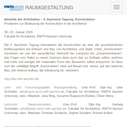
RAUMGESTALTUNG
Toggl
navig
Identität der Architektur – 4. Aachener Tagung: Konstruktion
Positionen zur Bedeutung der Konstruktion in der Architektur
​30.–31. Januar 2020
Fakultät für Architektur, RWTH Aachen University
Die 4. Aachener Tagung thematisiert die Konstruktion als eine der grundsätzlichen
Einflussgrößen bei Entwurf und Bau von Architektur und Stadt. Unter „Konstruktion“
verstehen wir von der sprachlichen Herkunft her zunächst ein „Zusammenbauen“,
das Fügen von Teilen zu einem Ganzen, dann auch das so Gefügte selbst, welches
mal mehr mal weniger der materialen Form des Bauwerks selbst entspricht. So lässt
sich der vielfältige Begriff „Konstruktion“ etwa auf Bauart und -weise, auf den äußeren
Bau, den inneren Aufbau, die Gliederung etc. beziehen.
http://ida.rwth-aachen.de/
Lehr- und Forschungsgebiet Raumgestaltung
; Univ.-Prof. Dipl.-Ing. Uwe
Schröder;
info@raum.arch.rwth-aachen.de
; Fakultät für Architektur; RWTH Aachen
University; wiss. Mitarbeit: Jana Ring, Susanne Rupprecht-Reinke, Oliver Wenz;
Lehrstuhl Baukonstruktion
; Univ.-Prof. Dipl.-Ing. Hartwig
Schneider;
info@bauko.arch.rwth-aachen.de
; Fakultät für Architektur; RWTH Aachen
University; wiss. Mitarbeit: Christian Schätzke, Sophie Schulten, Roman Krükel.