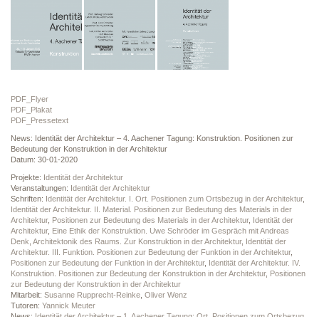
PDF_Flyer
PDF_Plakat
PDF_Pressetext
News: Identität der Architektur – 4. Aachener Tagung: Konstruktion. Positionen zur
Bedeutung der Konstruktion in der Architektur
Datum: 30-01-2020
Projekte:
Identität der Architektur
Veranstaltungen:
Identität der Architektur
Schriften:
Identität der Architektur. I. Ort. Positionen zum Ortsbezug in der Architektur
,
Identität der Architektur. II. Material. Positionen zur Bedeutung des Materials in der
Architektur
,
Positionen zur Bedeutung des Materials in der Architektur
,
Identität der
Architektur
,
Eine Ethik der Konstruktion. Uwe Schröder im Gespräch mit Andreas
Denk
,
Architektonik des Raums. Zur Konstruktion in der Architektur
,
Identität der
Architektur. III. Funktion. Positionen zur Bedeutung der Funktion in der Architektur
,
Positionen zur Bedeutung der Funktion in der Architektur
,
Identität der Architektur. IV.
Konstruktion. Positionen zur Bedeutung der Konstruktion in der Architektur
,
Positionen
zur Bedeutung der Konstruktion in der Architektur
Mitarbeit:
Susanne Rupprecht-Reinke
,
Oliver Wenz
Tutoren:
Yannick Meuter
News:
Identität der Architektur – 1. Aachener Tagung: Ort. Positionen zum Ortsbezug