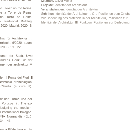
Mitarbeit:
Oliver Wenz
Projekte:
Identität der Architektur
he Tower on the Rems,
Veranstaltungen:
Identität der Architektur
de la Torre de Rems,
Schriften:
Identität der Architektur. I. Ort. Positionen zum Ortsb
a da Torre no Rems,
zur Bedeutung des Materials in der Architektur
,
Positionen zur B
 traditional Building,
Identität der Architektur. III. Funktion. Positionen zur Bedeutung
 2020, Madrid, 2020, S.
is für Architektur …
rchitekt 6/2020, raum.
020, S. 19 – 22
äume der Stadt. Uwe
ndreas Denk, in: der
agen der architektur V,
, Il Ponte dei Fiori, Il
atrimonio archeologico,
 Claudia (a cura di),
adt der Türme und der
 Porticos, in: The ex-
esigning the medium-
 international Bologna-
ESNA Normandie (Ed.),
 34 – 41
ms a Plüderhausen, in: