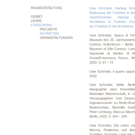
RAUMGESTALTUNG
Uwe Schröder, Hartwig Schne
Bedeutung der Funktion in der
GEBIET
Uwe/Schneider, Hartwig (
LEHRE
Architektur. III. Funktion. P
FORSCHUNG
der Funktion in der Architektur,
PROJEKTE
SCHRIFTEN
Uwe Schröder, Space of Ti
VERANSTALTUNGEN
Museum des 20. Jahrhunderts
Century. Kulturforum – Berlin
Museum of 20th Century. L'amp
Nazionale di Berlino di 
Gosta/Francesca, Russo, Mir
2020, S. 67 – 72
Uwe Schröder, Il quarto spazio. 
2020
Uwe Schröder, Stella. Berl
Ideographie einer Konstella
fiktionalen Wissenschaft, in: 
Herausgegeben vom Deutsch
Ingenieurverein zu Berlin-Bra
Bodenschatz, Benedikt Goeb
Peter Lemburg, Marcus Nitsch
Berlin, 2020, S. 264 – 269
Uwe Schröder, Die Lehre von
Moccia, Realismus und Abst
Schriften, Schröder, Uwe (Hg.),