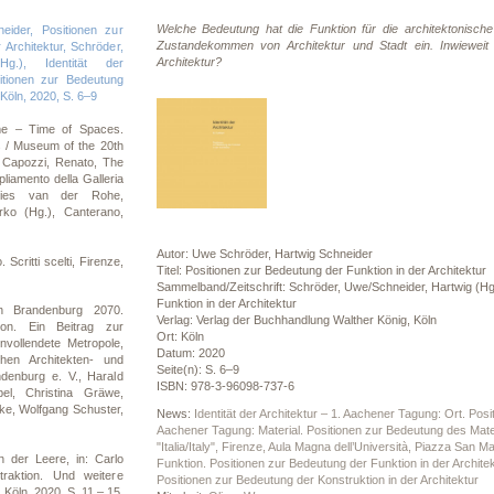
Welche Bedeutung hat die Funktion für die architektonisch
ider, Positionen zur
Zustandekommen von Architektur und Stadt ein. Inwiewei
 Architektur, Schröder,
Architektur?
Hg.), Identität der
ositionen zur Bedeutung
 Köln, 2020, S. 6–9
me – Time of Spaces.
 / Museum of the 20th
, Capozzi, Renato, The
liamento della Galleria
Mies van der Rohe,
ko (Hg.), Canterano,
Autor: Uwe Schröder, Hartwig Schneider
Scritti scelti, Firenze,
Titel: Positionen zur Bedeutung der Funktion in der Architektur
Sammelband/Zeitschrift: Schröder, Uwe/Schneider, Hartwig (Hg.),
Funktion in der Architektur
in Brandenburg 2070.
Verlag: Verlag der Buchhandlung Walther König, Köln
tion. Ein Beitrag zur
Ort: Köln
Unvollendete Metropole,
Datum: 2020
en Architekten- und
Seite(n): S. 6–9
ndenburg e. V., Harald
ISBN: 978-3-96098-737-6
el, Christina Gräwe,
ke, Wolfgang Schuster,
News:
Identität der Architektur – 1. Aachener Tagung: Ort. Pos
Aachener Tagung: Material. Positionen zur Bedeutung des Materi
"Italia/Italy", Firenze, Aula Magna dell’Università, Piazza San
 der Leere, in: Carlo
Funktion. Positionen zur Bedeutung der Funktion in der Architek
raktion. Und weitere
Positionen zur Bedeutung der Konstruktion in der Architektur
 Köln, 2020, S. 11 – 15