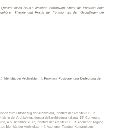
e Qualität eines Baus? Welchen Stellenwert nimmt die Funktion beim
t gehören Theorie und Praxis der Funktion zu den Grundlagen der
 Identität der Architektur. III. Funktion. Positionen zur Bedeutung der
itionen zum Ortsbezug der Architektur
,
Identität der Architektur – 2.
als in der Architektur
,
identità dell’architettura italiana; 15° Convegno:
 Marco, 4-5 Dicembre 2017
,
Identität der Architektur – 3. Aachener Tagung:
tur
,
Identität der Architektur – 4. Aachener Tagung: Konstruktion.