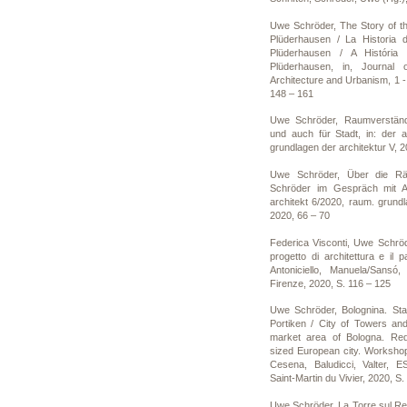
Uwe Schröder, The Story of t
Plüderhausen / La Historia 
Plüderhausen / A Históri
Plüderhausen, in, Journal of
Architecture and Urbanism, 1 -
148 – 161
Uwe Schröder, Raumverständn
und auch für Stadt, in: der a
grundlagen der architektur V, 2
Uwe Schröder, Über die R
Schröder im Gespräch mit A
architekt 6/2020, raum. grundl
2020, 66 – 70
Federica Visconti, Uwe Schröder
progetto di architettura e il p
Antoniciello, Manuela/Sansó,
Firenze, 2020, S. 116 – 125
Uwe Schröder, Bolognina. St
Portiken / City of Towers and
market area of Bologna. Red
sized European city. Workshop
Cesena, Baludicci, Valter, 
Saint-Martin du Vivier, 2020, S.
Uwe Schröder, La Torre sul Re