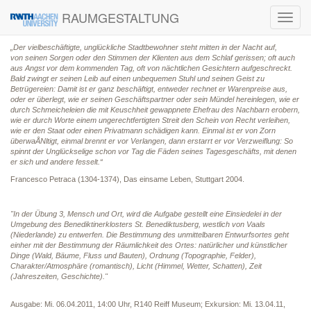
RAUMGESTALTUNG
Toggl
navig
„Der vielbeschäftigte, unglückliche Stadtbewohner steht mitten in der Nacht auf,
von seinen Sorgen oder den Stimmen der Klienten aus dem Schlaf gerissen; oft auch
aus Angst vor dem kommenden Tag, oft von nächtlichen Gesichtern aufgeschreckt.
Bald zwingt er seinen Leib auf einen unbequemen Stuhl und seinen Geist zu
Betrügereien: Damit ist er ganz beschäftigt, entweder rechnet er Warenpreise aus,
oder er überlegt, wie er seinen Geschäftspartner oder sein Mündel hereinlegen, wie er
durch Schmeicheleien die mit Keuschheit gewappnete Ehefrau des Nachbarn erobern,
wie er durch Worte einem ungerechtfertigten Streit den Schein von Recht verleihen,
wie er den Staat oder einen Privatmann schädigen kann. Einmal ist er von Zorn
überwaÅNltigt, einmal brennt er vor Verlangen, dann erstarrt er vor Verzweiflung: So
spinnt der Unglückselige schon vor Tag die Fäden seines Tagesgeschäfts, mit denen
er sich und andere fesselt.“
Francesco Petraca (1304-1374), Das einsame Leben, Stuttgart 2004.
"In der Übung 3, Mensch und Ort, wird die Aufgabe gestellt eine Einsiedelei in der
Umgebung des Benediktinerklosters St. Benediktusberg, westlich von Vaals
(Niederlande) zu entwerfen. Die Bestimmung des unmittelbaren Entwurfsortes geht
einher mit der Bestimmung der Räumlichkeit des Ortes: natürlicher und künstlicher
Dinge (Wald, Bäume, Fluss und Bauten), Ordnung (Topographie, Felder),
Charakter/Atmosphäre (romantisch), Licht (Himmel, Wetter, Schatten), Zeit
(Jahreszeiten, Geschichte)."
Ausgabe: Mi. 06.04.2011, 14:00 Uhr, R140 Reiff Museum; Exkursion: Mi. 13.04.11,