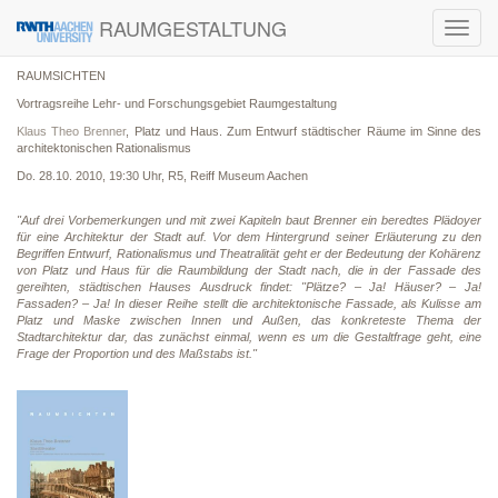
RAUMGESTALTUNG
Toggl
navig
RAUMSICHTEN
Vortragsreihe Lehr- und Forschungsgebiet Raumgestaltung
Klaus Theo Brenner
, Platz und Haus. Zum Entwurf städtischer Räume im Sinne des
architektonischen Rationalismus
Do. 28.10. 2010, 19:30 Uhr, R5, Reiff Museum Aachen
"Auf drei Vorbemerkungen und mit zwei Kapiteln baut Brenner ein beredtes Plädoyer
für eine Architektur der Stadt auf. Vor dem Hintergrund seiner Erläuterung zu den
Begriffen Entwurf, Rationalismus und Theatralität geht er der Bedeutung der Kohärenz
von Platz und Haus für die Raumbildung der Stadt nach, die in der Fassade des
gereihten, städtischen Hauses Ausdruck findet: "Plätze? – Ja! Häuser? – Ja!
Fassaden? – Ja! In dieser Reihe stellt die architektonische Fassade, als Kulisse am
Platz und Maske zwischen Innen und Außen, das konkreteste Thema der
Stadtarchitektur dar, das zunächst einmal, wenn es um die Gestaltfrage geht, eine
Frage der Proportion und des Maßstabs ist."