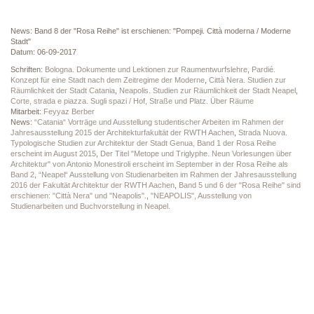
News: Band 8 der "Rosa Reihe" ist erschienen: "Pompeji. Città moderna / Moderne
Stadt"
Datum: 06-09-2017
Schriften:
Bologna. Dokumente und Lektionen zur Raumentwurfslehre
,
Pardié.
Konzept für eine Stadt nach dem Zeitregime der Moderne
,
Città Nera. Studien zur
Räumlichkeit der Stadt Catania
,
Neapolis. Studien zur Räumlichkeit der Stadt Neapel
,
Corte, strada e piazza. Sugli spazi / Hof, Straße und Platz. Über Räume
Mitarbeit:
Feyyaz Berber
News:
“Catania“ Vorträge und Ausstellung studentischer Arbeiten im Rahmen der
Jahresausstellung 2015 der Architekturfakultät der RWTH Aachen
,
Strada Nuova.
Typologische Studien zur Architektur der Stadt Genua, Band 1 der Rosa Reihe
erscheint im August 2015
,
Der Titel "Metope und Triglyphe. Neun Vorlesungen über
Architektur" von Antonio Monestiroli erscheint im September in der Rosa Reihe als
Band 2
,
“Neapel“ Ausstellung von Studienarbeiten im Rahmen der Jahresausstellung
2016 der Fakultät Architektur der RWTH Aachen
,
Band 5 und 6 der "Rosa Reihe" sind
erschienen: "Città Nera" und "Neapolis".
,
"NEAPOLIS", Ausstellung von
Studienarbeiten und Buchvorstellung in Neapel.