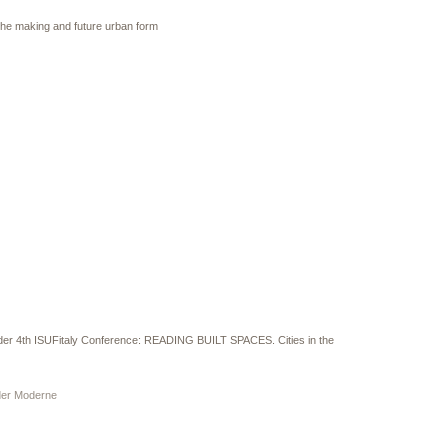
he making and future urban form
 der 4th ISUFitaly Conference: READING BUILT SPACES. Cities in the
 der Moderne