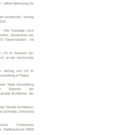
 offene Betreuung für
n architecten, Vortrag
2018
 - Hat Typologie noch
Kontext, Symposium am
TU Kaiserslautern, mit
von US im Rahmen der
ext" an der hochschule
n. Vortrag von US im
sstellung in Padua
iner Stadt. Ausstellung
n im Rahmen der
kultät Architektur der
ine Stunde Architektur.
we Schröder, Università
scher Förderpreis
is Stadtbaukunst NRW