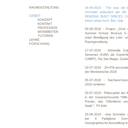
RAUMGESTALTUNG
26-09-2018 - The new old C
Schröder anlässlich der 4th 
GEBIET
READING BUILT SPACES. Citi
KONZEPT
future urban form, Bari, Italy
KONTAKT
PROFESSOR
05-09-2018 - Project „Over d
MITARBEITER
Summer School, Brüssel, 5.
TUTOREN
unter Beteiligung des Lehr- 
LEHRE
Raumgestaltung
FORSCHUNG
17-07-2018 - Antonella Ga
Semerani (IUAV) als Gastkri
CAMPO, Rio San Biagio, Giude
10-07-2018 - 2A+P/A associat
der Werkberichte 2018
05-07-2018 - Nachwuchspr
2018 verliehen
03-07-2018 - Philosophie der 
in der Gesprächsrunde "Hilfe
Private, das Öffentliche un
Stadt.", TH Köln
29-06-2018 - Uwe Schröder. q
per il Padiglione Ger
monographische Ausstellung in