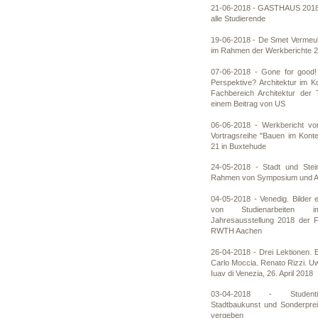
21-06-2018 - GASTHAUS 2018 -
alle Studierende
19-06-2018 - De Smet Vermeule
im Rahmen der Werkberichte 
07-06-2018 - Gone for good!
Perspektive? Architektur im 
Fachbereich Architektur der 
einem Beitrag von US
06-06-2018 - Werkbericht 
Vortragsreihe "Bauen im Kont
21 in Buxtehude
24-05-2018 - Stadt und Stei
Rahmen von Symposium und Au
04-05-2018 - Venedig. Bilder e
von Studienarbeite
Jahresausstellung 2018 der Fa
RWTH Aachen
26-04-2018 - Drei Lektionen. E
Carlo Moccia. Renato Rizzi. U
Iuav di Venezia, 26. April 2018
03-04-2018 - Studenti
Stadtbaukunst und Sonderpre
vergeben