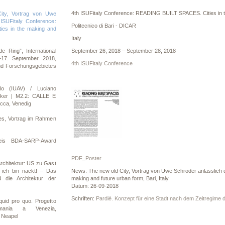
4th ISUFitaly Conference: READING BUILT SPACES. Cities in t
ity, Vortrag von Uwe
ISUFitaly Conference:
Politecnico di Bari - DICAR
es in the making and
Italy
September 26, 2018 – September 28, 2018
e Ring”, International
–17. September 2018,
4th ISUFitaly Conference
und Forschungsgebietes
llo (IUAV) / Luciano
tiker | M2.2: CALLE E
cca, Venedig
es, Vortrag im Rahmen
eis BDA-SARP-Award
PDF_Poster
Architektur: US zu Gast
News: The new old City, Vortrag von Uwe Schröder anlässlich
 ich bin nackt! – Das
making and future urban form, Bari, Italy
d die Architektur der
Datum: 26-09-2018
Schriften:
Pardié. Konzept für eine Stadt nach dem Zeitregime
uid pro quo. Progetto
mania a Venezia,
 Neapel