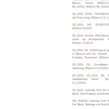
Mezzo, Tarent, MSArch-C
B4_2/2011, MSArch-B4_3/2011
SS_2019, STEG, SHOWROOM
die Firma Jung, MSArch-C3_1-
SS_2019, M3, SELBSTG
MSArch-E1/2011
SS_2019, Archea. ARCHitectu
sized city Arrangement. Ka
Räume, 21.00170
SS_2019, EE, Einführung in d
3, Mensch und Ort, "Eremit"
Funktion, "Kommune", BSArch-
SS_2019, GE, Grundlagen 
Vorlesung, BSArch-C11.b/2011
SS_2019, SS_2019, B4, 
Stadtwohnen: Tarent - Bor
C1_5/2011]
SS_2019, Learning from the I
Block. Drei Projekte, drei Arch
WS_2018/19, Learning from th
Der Block. Beiträge von Rob Kr