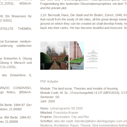
2_2/2011, MSArch-
Fragestellung des laufenden Dissertationsprojektes mit dem Tit
and the private plot.
1 [
cf. Bernoulli, Hans,
Die Stadt und Ihr Boden
, Zürich, 1946; fr
, Ein Showroom für
that result from the study of old cities, all the great design towa
2-3/2011
ground on which they can be created an shall develop freely. 
back into their ranks. He has become doubtful and insecure: So
ESTELLTE THEMEN,
ral European medium-
rtierung städtischer
as Entwerfen II, Übung
, Übung 4, Mensch und
C11.c/2011,
des Entwerfens II,
PDF Aufgabe
SPAZIO CONDIVISO,
Module: The land issue. Theories and models of housing
go Antico, [BSArch-
Module Code: M. Sc. | Forschungsfeld | 6 CP (MPO2019), 3 CP
Semester: SS
Jahr: 2020
BA Berlin 1984-87 Der
News:
Lehrprogramm SS 2020
itekten, 21.00082
Mitarbeit:
Franziska Kramer
Projekte:
Dissertation: City and Plot
e IBA Berlin 1984-87.
Schriften:
idee der stadt. interdisziplinäre überlegungen zum u
ier, 21.00058
Moderne
,
Architektur. Raum. Theorie. Eine kommentierte Anthol