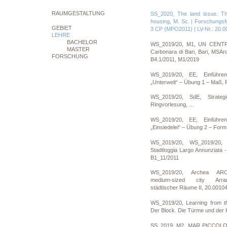
RAUMGESTALTUNG
SS_2020, The land issue. Th
housing, M. Sc. | Forschungs
GEBIET
3 CP (MPO2011) | LV-Nr.: 20.
LEHRE
BACHELOR
WS_2019/20, M1, UN CENT
MASTER
Carbonara di Bari, Bari, MSA
FORSCHUNG
B4.1/2011, M1/2019
WS_2019/20, EE, Einführe
„Unterwelt“ – Übung 1 – Maß,
WS_2019/20, SdE, Strateg
Ringvorlesung, …
WS_2019/20, EE, Einführe
„Einsiedelei“ – Übung 2 – For
WS_2019/20, WS_2019/20, 
Stadtloggia Largo Annunziata 
B1_11/2011
WS_2019/20, Archea ARCH
medium-sized city Arran
städtischer Räume II, 20.0010
WS_2019/20, Learning from th
Der Block. Die Türme und der
SS_2019, M2, MAR PICCOLO, V