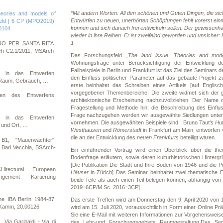
“Mit andern Worten: All den schönen und Guten Dingen, die sic
eories and models of
Entwürfen zu neuen, unerhörten Schöpfungen fehlt vorerst ein
feld | 6 CP (MPO2019),
können und sich danach frei entwickeln sollen. Der gewissenhaft
00104
wieder in ihre Reihen. Er ist zweifelnd geworden und unsicher:
1
RO PER SANTA RITA,
rch-C2.1/2011, MSArch-
Das Forschungsfeld
„The land issue. Theories and mode
Wohnungsfrage unter Berücksichtigung der Entwicklung d
Fallbeispiele in Berlin und Frankfurt ist das Ziel des Seminar
n in das Entwerfen,
den Einfluss politischer Parameter auf das gebaute Projekt zu
 Raum, Gebrauch, …
erste beinhaltet das Schreiben eines Artikels [auf Englis
vorgegebener Themenbereiche. Die zweite widmet sich der g
ien des Entwerfens,
architektonische Erscheinung nachzuvollziehen. Der Name d
Fragestellung und Methode hin: die Beschreibung des Einfl
Frage nachzugehen werden wir ausgewählte Siedlungen unters
n in das Entwerfen,
vornehmen. Die ausgewählten Beispiele sind : Bruno Taut‘s
Huf
m und Ort, …
Westhausen
und
Römerstadt
in Frankfurt am Main, entworfen 
die an der Entwicklung des
neuen Frankfurts
beteiligt waren.
B1, "Mauerwächter",
- Bari Vecchia, BSArch-
Ein einführender Vortrag wird einen Überblick über die t
Bodenfrage erläutern, sowie deren kulturhistorischen Hinterg
[Die Publikation Die Stadt und Ihre Boden von 1946 und die P
itectural European
Häuser
in Zürich] Das Seminar beinhaltet zwei thematische Ei
gement Kartierung
beide Teile als auch einen Teil belegen können, abhängig von
4
2019=6CP/M.Sc. 2016=3CP]
e IBA Berlin 1984-87.
Das erste Treffen wird am Donnerstag den 9. April 2020 von 1
 Kamm, 20.00126
wird am 15. Juli 2020, voraussichtlich in Form einer Online 
Sie eine E-Mail mit weiteren Informationen zur Vorgehensweis
ia Garibaldi - Via di
des Lehr-und Forschungsgebiets Raumgestaltung.Das Semi