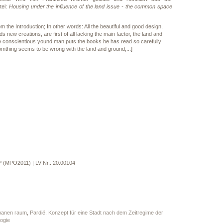
el:
Housing under the influence of the land issue - the common space
om the Introduction; In other words: All the beautiful and good design,
rds new creations, are first of all lacking the main factor, the land and
he conscientious yound man puts the books he has read so carefully
mthing seems to be wrong with the land and ground,...]
 (MPO2011) | LV-Nr.: 20.00104
rbanen raum
,
Pardié. Konzept für eine Stadt nach dem Zeitregime der
ogie