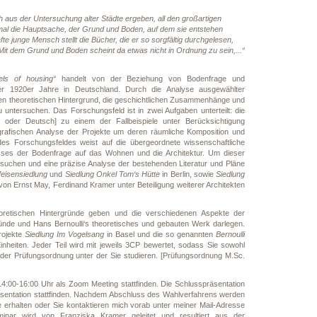
h aus der Untersuchung alter Städte ergeben, all den großartigen
mal die Hauptsache, der Grund und Boden, auf dem sie entstehen
e junge Mensch stellt die Bücher, die er so sorgfältig durchgelesen,
 Mit dem Grund und Boden scheint da etwas nicht in Ordnung zu sein,...“
ls of housing“
handelt von der Beziehung von Bodenfrage und
er 1920er Jahre in Deutschland. Durch die Analyse ausgewählter
s den theoretischen Hintergrund, die geschichtlichen Zusammenhänge und
 untersuchen. Das Forschungsfeld ist in zwei Aufgaben unterteilt: die
ch oder Deutsch] zu einem der Fallbeispiele unter Berücksichtigung
rafischen Analyse der Projekte um deren räumliche Komposition und
es Forschungsfeldes weist auf die übergeordnete wissenschaftliche
usses der Bodenfrage auf das Wohnen und die Architektur. Um dieser
uchen und eine präzise Analyse der bestehenden Literatur und Pläne
eisensiedlung
und
Siedlung Onkel Tom‘s Hütte
in Berlin, sowie
Siedlung
von Ernst May, Ferdinand Kramer unter Beteiligung weiterer Architekten
heoretischen Hintergründe geben und die verschiedenen Aspekte der
ründe und Hans Bernoulli‘s theoretisches und gebauten Werk darlegen.
rojekte
Siedlung Im Vogelsang
in Basel und die so genannten
Bernoulli
nheiten. Jeder Teil wird mit jeweils 3CP bewertet, sodass Sie sowohl
 der Prüfungsordnung unter der Sie studieren. [Prüfungsordnung M.Sc.
4:00-16:00 Uhr als Zoom Meeting stattfinden. Die Schlusspräsentation
Präsentation stattfinden. Nachdem Abschluss des Wahlverfahrens werden
e erhalten oder Sie kontaktieren mich vorab unter meiner Mail-Adresse
nar wird von Franziska Kramer geleitet und resultiert aus der