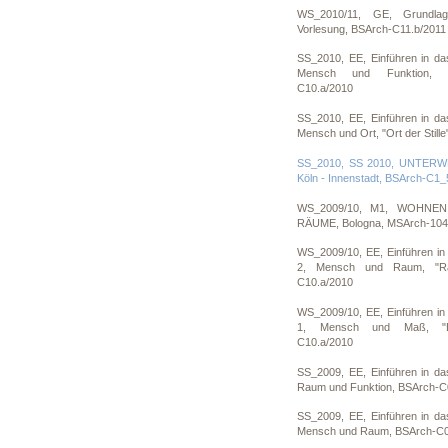
WS_2010/11, GE, Grundlag
Vorlesung, BSArch-C11.b/2011
SS_2010, EE, Einführen in da
Mensch und Funktion, "F
C10.a/2010
SS_2010, EE, Einführen in da
Mensch und Ort, "Ort der Still
SS_2010, SS 2010, UNTERW
Köln - Innenstadt, BSArch-C1_
WS_2009/10, M1, WOHNE
RÄUME, Bologna, MSArch-104
WS_2009/10, EE, Einführen in
2, Mensch und Raum, "Rau
C10.a/2010
WS_2009/10, EE, Einführen in
1, Mensch und Maß, "Ei
C10.a/2010
SS_2009, EE, Einführen in da
Raum und Funktion, BSArch-C
SS_2009, EE, Einführen in da
Mensch und Raum, BSArch-C0