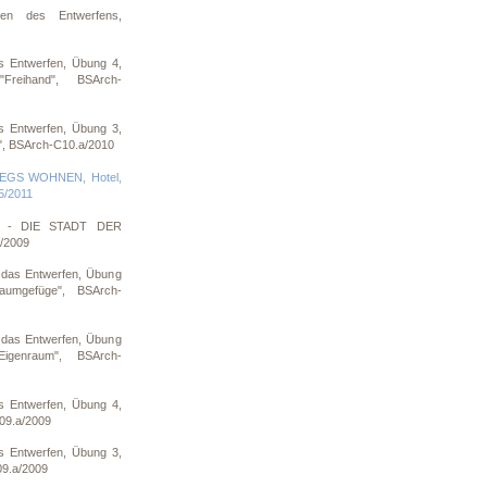
en des Entwerfens,
s Entwerfen, Übung 4,
reihand", BSArch-
s Entwerfen, Übung 3,
e", BSArch-C10.a/2010
EGS WOHNEN, Hotel,
5/2011
N - DIE STADT DER
/2009
 das Entwerfen, Übung
mgefüge", BSArch-
 das Entwerfen, Übung
genraum", BSArch-
s Entwerfen, Übung 4,
09.a/2009
s Entwerfen, Übung 3,
9.a/2009