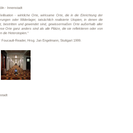
n - Innenstadt
Zivilisation - wirkliche Orte, wirksame Orte, die in die Einrichtung der
ngen oder Widerlager, tatsächlich realisierte Utopien, in denen die
iert, bestritten und gewendet sind, gewissermaßen Orte außerhalb aller
se Orte ganz anders sind als alle Plätze, die sie reflektieren oder von
n die Heterotopien.“
r Foucault-Reader, Hrsg. Jan Engelmann, Stuttgart 1999.
stadt