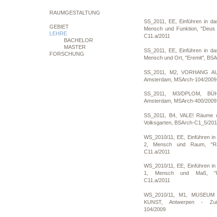
Vorlesung, BSArch-C11.b/2011
RAUMGESTALTUNG
SS_2011, EE, Einführen in da
GEBIET
Mensch und Funktion, "Deus 
LEHRE
C11.a/2011
BACHELOR
MASTER
SS_2011, EE, Einführen in da
FORSCHUNG
Mensch und Ort, "Eremit", BS
SS_2011, M2, VORHANG AUF!
Amsterdam, MSArch-104/2009
SS_2011, M3/DPLOM, BÜH
Amsterdam, MSArch-400/2009
SS_2011, B4, VALE! Räume d
Volksgarten, BSArch-C1_5/201
WS_2010/11, EE, Einführen in
2, Mensch und Raum, "Rau
C11.a/2011
WS_2010/11, EE, Einführen in
1, Mensch und Maß, "Ei
C11.a/2011
WS_2010/11, M1, MUSEU
KUNST, Antwerpen - Zuid
104/2009