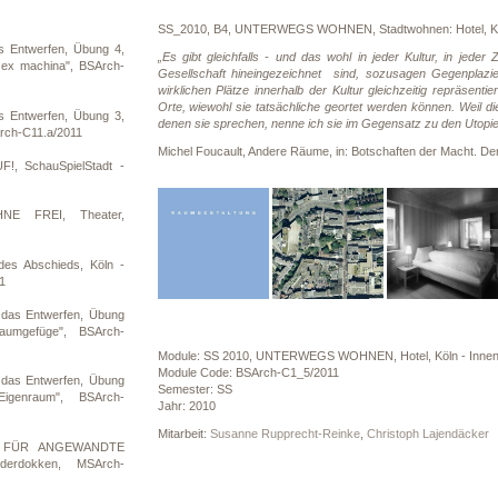
SS_2010, B4, UNTERWEGS WOHNEN, Stadtwohnen: Hotel, Köl
s Entwerfen, Übung 4,
„Es gibt gleichfalls - und das wohl in jeder Kultur, in jeder 
ex machina", BSArch-
Gesellschaft hineingezeichnet sind, sozusagen Gegenplazieru
wirklichen Plätze innerhalb der Kultur gleichzeitig repräsent
Orte, wiewohl sie tatsächliche geortet werden können. Weil die
s Entwerfen, Übung 3,
denen sie sprechen, nenne ich sie im Gegensatz zu den Utopie
Arch-C11.a/2011
Michel Foucault, Andere Räume, in: Botschaften der Macht. De
, SchauSpielStadt -
NE FREI, Theater,
es Abschieds, Köln -
1
 das Entwerfen, Übung
mgefüge", BSArch-
Module: SS 2010, UNTERWEGS WOHNEN, Hotel, Köln - Innen
Module Code: BSArch-C1_5/2011
 das Entwerfen, Übung
Semester: SS
genraum", BSArch-
Jahr: 2010
Mitarbeit:
Susanne Rupprecht-Reinke
,
Christoph Lajendäcker
M FÜR ANGEWANDTE
erdokken, MSArch-