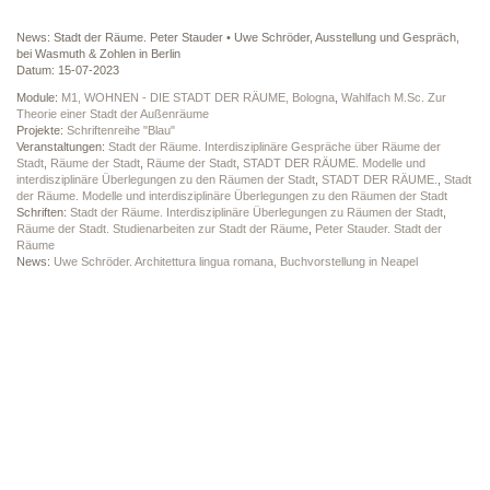
News: Stadt der Räume. Peter Stauder • Uwe Schröder, Ausstellung und Gespräch,
bei Wasmuth & Zohlen in Berlin
Datum: 15-07-2023
Module:
M1, WOHNEN - DIE STADT DER RÄUME, Bologna
,
Wahlfach M.Sc. Zur
Theorie einer Stadt der Außenräume
Projekte:
Schriftenreihe "Blau"
Veranstaltungen:
Stadt der Räume. Interdisziplinäre Gespräche über Räume der
Stadt
,
Räume der Stadt
,
Räume der Stadt
,
STADT DER RÄUME. Modelle und
interdisziplinäre Überlegungen zu den Räumen der Stadt
,
STADT DER RÄUME.
,
Stadt
der Räume. Modelle und interdisziplinäre Überlegungen zu den Räumen der Stadt
Schriften:
Stadt der Räume. Interdisziplinäre Überlegungen zu Räumen der Stadt
,
Räume der Stadt. Studienarbeiten zur Stadt der Räume
,
Peter Stauder. Stadt der
Räume
News:
Uwe Schröder. Architettura lingua romana, Buchvorstellung in Neapel