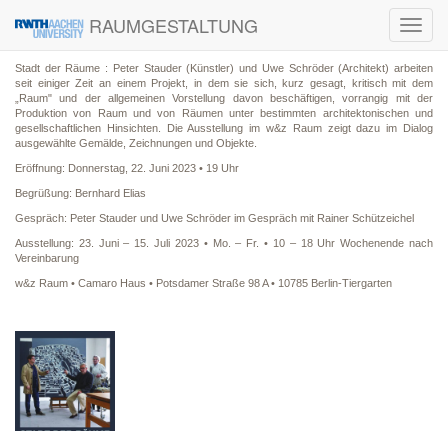
RAUMGESTALTUNG
Toggl
navig
Stadt der Räume : Peter Stauder (Künstler) und Uwe Schröder (Architekt) arbeiten
seit einiger Zeit an einem Projekt, in dem sie sich, kurz gesagt, kritisch mit dem
„Raum" und der allgemeinen Vorstellung davon beschäftigen, vorrangig mit der
Produktion von Raum und von Räumen unter bestimmten architektonischen und
gesellschaftlichen Hinsichten. Die Ausstellung im w&z Raum zeigt dazu im Dialog
ausgewählte Gemälde, Zeichnungen und Objekte.
Eröffnung: Donnerstag, 22. Juni 2023 • 19 Uhr
Begrüßung: Bernhard Elias
Gespräch: Peter Stauder und Uwe Schröder im Gespräch mit Rainer Schützeichel
Ausstellung: 23. Juni – 15. Juli 2023 • Mo. – Fr. • 10 – 18 Uhr Wochenende nach
Vereinbarung
w&z Raum • Camaro Haus • Potsdamer Straße 98 A • 10785 Berlin-Tiergarten