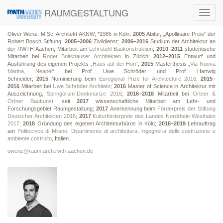
RAUMGESTALTUNG
Toggl
navig
Oliver Wenz, M.Sc. Architekt AKNW; *1985 in Köln;
2005
Abitur, „Apollinaire-Preis“ der
Robert Bosch Stiftung;
2005–2006
Zivildienst;
2006–2016
Studium der Architektur an
der RWTH Aachen, Mitarbeit am
Lehrstuhl Baukonstruktion
;
2010–2011
studentische
Mitarbeit bei
Roger Boltshauser Architekten
in Zürich;
2012–2015
Entwurf und
Ausführung des eigenen Projekts
„Haus auf der Höri“
;
2015
Masterthesis
„Via Nuova
Marina, Neapel“
bei Prof. Uwe Schröder und Prof. Hartwig
Schneider;
2015
Nominierung beim
Euregional Prize for Architecture 2016
;
2015–
2016
Mitarbeit bei
Uwe Schröder Architekt
;
2016
Master of Science in Architektur mit
Auszeichnung,
Springorum-Denkmünze 2016
;
2016–2018
Mitarbeit bei
Ortner &
Ortner Baukunst
; seit
2017
wissenschaftliche Mitarbeit am Lehr- und
Forschungsgebiet Raumgestaltung;
2017
Anerkennung beim
Förderpreis der Stiftung
Deutscher Architekten 2016
;
2017
Kulturförderpreis des Landes Nordrhein-Westfalen
2017
;
2018
Gründung des eigenen Architekturbüros in Köln;
2018–2019
Lehrauftrag
am
Politecnico di Milano
,
Dipartimento di architettura, ingegneria delle costruzione e
ambiente costruito
, Italien.
owenz@raum.arch.rwth-aachen.de