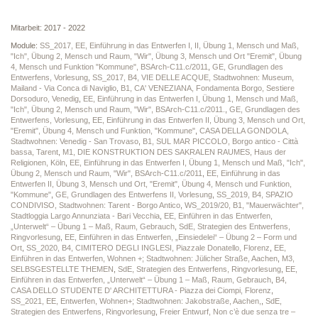
Mitarbeit: 2017 - 2022
Module:
SS_2017, EE, Einführung in das Entwerfen I, II, Übung 1, Mensch und Maß,
"Ich", Übung 2, Mensch und Raum, "Wir", Übung 3, Mensch und Ort "Eremit", Übung
4, Mensch und Funktion "Kommune", BSArch-C11.c/2011
,
GE, Grundlagen des
Entwerfens, Vorlesung
,
SS_2017, B4, VIE DELLE ACQUE, Stadtwohnen: Museum,
Mailand - Via Conca di Naviglio
,
B1, CA' VENEZIANA, Fondamenta Borgo, Sestiere
Dorsoduro, Venedig
,
EE, Einführung in das Entwerfen I, Übung 1, Mensch und Maß,
"Ich", Übung 2, Mensch und Raum, "Wir", BSArch-C11.c/2011.
,
GE, Grundlagen des
Entwerfens, Vorlesung
,
EE, Einführung in das Entwerfen II, Übung 3, Mensch und Ort,
"Eremit", Übung 4, Mensch und Funktion, "Kommune"
,
CASA DELLA GONDOLA,
Stadtwohnen: Venedig - San Trovaso
,
B1, SUL MAR PICCOLO, Borgo antico - Città
bassa, Tarent
,
M1, DIE KONSTRUKTION DES SAKRALEN RAUMES, Haus der
Religionen, Köln
,
EE, Einführung in das Entwerfen I, Übung 1, Mensch und Maß, "Ich",
Übung 2, Mensch und Raum, "Wir", BSArch-C11.c/2011
,
EE, Einführung in das
Entwerfen II, Übung 3, Mensch und Ort, "Eremit", Übung 4, Mensch und Funktion,
"Kommune"
,
GE, Grundlagen des Entwerfens II, Vorlesung
,
SS_2019, B4, SPAZIO
CONDIVISO, Stadtwohnen: Tarent - Borgo Antico
,
WS_2019/20, B1, "Mauerwächter",
Stadtloggia Largo Annunziata - Bari Vecchia
,
EE, Einführen in das Entwerfen,
„Unterwelt“ – Übung 1 – Maß, Raum, Gebrauch
,
SdE, Strategien des Entwerfens,
Ringvorlesung
,
EE, Einführen in das Entwerfen, „Einsiedelei“ – Übung 2 – Form und
Ort
,
SS_2020, B4, CIMITERO DEGLI INGLESI, Piazzale Donatello, Florenz
,
EE,
Einführen in das Entwerfen, Wohnen +; Stadtwohnen: Jülicher Straße, Aachen
,
M3,
SELBSGESTELLTE THEMEN
,
SdE, Strategien des Entwerfens, Ringvorlesung
,
EE,
Einführen in das Entwerfen, „Unterwelt“ – Übung 1 – Maß, Raum, Gebrauch
,
B4,
CASA DELLO STUDENTE D' ARCHITETTURA - Piazza dei Ciompi, Florenz
,
SS_2021, EE, Entwerfen, Wohnen+; Stadtwohnen: Jakobstraße, Aachen,
,
SdE,
Strategien des Entwerfens, Ringvorlesung
,
Freier Entwurf, Non c’è due senza tre –