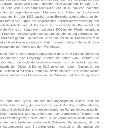
 geplant. Dieser wird jedoch zunächst nicht ausgeführt. Im Jahr 1931
r neue Verlauf des Strassendurchbruchs ist im Plan von Piacentini
. Auf der gegenüberliegenen Tiberseite ist in Achse der Brücke eine
rgesehen. Im Jahr 1939 wurden erste Bereiche abgebrochen, so der
die Kirche San Filippo Neri angrenzende Bereich als Verbreiterung des
ach die Arbeiten abrupt. Die Kirche wurde entweiht, der Bau verfiel und
n die Kirche zu restaurieren und diese 2000 mit der Wiederherstellung
n Fragment der alten Wohnhausfassade als Abstützung verblieben. Der
s Parkplatz genutzt. Im hinteren Bereich an der Via dei Banchi Vecchi im
sich ein kleiner ungefasster Platz mit einem Zeitschriftenkiosk. Eine
agmentes mit der Kirche und dem Wohnhaus.
 fanden 2009 grossräumige Ausgrabungen mit antiken Funden (römische
ischenzeitlich eine Tiefgarage errichtet mit Einfahrt vom Tiberufer. Die
ation durch die Bodendenkmalpflege wieder mit Erde bedeckt worden.
ttbwerb, den Diener & Diener 2010 gewonnen haben. Geplant ist ein
adt. Seitdem ist auf dem Grundstück nichts passiert. Es ist immer wieder
tandteil andauernder Diskussionen über Nutzung und Gestaltung dieses
von Topos und Typus und dem dort angeeigneten Wissen über die
ebauliche Lösung, die den historischen, kulturellen, stadträumlichen,
trägt und die baulichen und aussenräumlichen Rahmenbedingungen für
lichen Vicolo della Moretta gehört auch das angrenzende Tiberufer und
en Betrachtungsfeld. Untersuchen Sie die vorhandenen städtebaulichen
en der verschiedenen Jahrhunderte (Mittelalter, Renaissance, 19. und
he Kartenmaterial aus 4 Jahrhunderten. Analysieren Sie zudem die