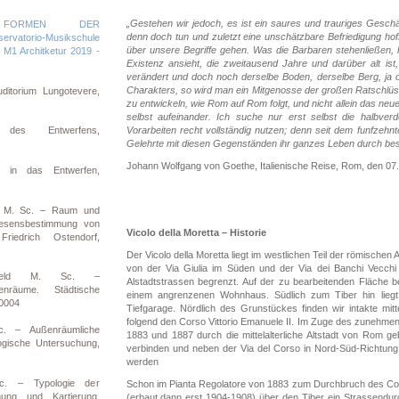
„Gestehen wir jedoch, es ist ein saures und trauriges Ges
, FORMEN DER
denn doch tun und zuletzt eine unschätzbare Befriedigung hoffe
atorio-Musikschule
über unsere Begriffe gehen. Was die Barbaren stehenließen
t M1 Architketur 2019 -
Existenz ansieht, die zweitausend Jahre und darüber alt i
verändert und doch noch derselbe Boden, derselbe Berg, ja o
Charakters, so wird man ein Mitgenosse der großen Ratschlüs
ditorium Lungotevere,
zu entwickeln, wie Rom auf Rom folgt, und nicht allein das ne
selbst aufeinander. Ich suche nur erst selbst die halbve
Vorarbeiten recht vollständig nutzen; denn seit dem funfzehnt
n des Entwerfens,
Gelehrte mit diesen Gegenständen ihr ganzes Leben durch besc
Johann Wolfgang von Goethe, Italienische Reise, Rom, den 0
n in das Entwerfen,
d M. Sc. – Raum und
Wesensbestimmung von
Vicolo della Moretta – Historie
riedrich Ostendorf,
Der Vicolo della Moretta liegt im westlichen Teil der römischen 
von der Via Giulia im Süden und der Via dei Banchi Vecchi
gsfeld M. Sc. –
Alstadtstrassen begrenzt. Auf der zu bearbeitenden Fläche b
nräume. Städtische
einem angrenzenen Wohnhaus. Südlich zum Tiber hin liegt j
00004
Tiefgarage. Nördlich des Grunstückes finden wir intakte mit
folgend den Corso Vittorio Emanuele II. Im Zuge des zunehme
c. – Außenräumliche
1883 und 1887 durch die mittelalterliche Altstadt von Rom g
ogische Untersuchung,
verbinden und neben der Via del Corso in Nord-Süd-Richtung 
werden
c. – Typologie der
Schon im Pianta Regolatore von 1883 zum Durchbruch des Corso
ng und Kartierung,
(erbaut dann erst 1904-1908) über den Tiber ein Strassendurc