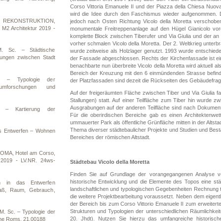
Corso Vittoria Emanuele II und der Piazza della Chiesa Nuova
wird die Idee durch den Faschismus wieder aufgenommen. De
R REKONSTRUKTION,
jedoch nach Osten Richtung Vicolo della Moretta verschoben
t M2 Architektur 2019 -
monumentale Freitreppenanlage auf den Hügel Gianicolo vo
komplette Block zwischen Tiberufer und Via Giulia und der an 
vorher schmalen Vicolo della Moretta. Der 2. Weltkrieg unterbr
M. Sc. – Städtische
wurde zeitweise als Holzlager genutzt. 1993 wurde entschiede
hungen zwischen Stadt
der Fassade abgeschlossen. Rechts der Kirchenfassade ist ei
benachbarte nun überbreite Vicolo della Moretta wird aktuell al
Bereich der Kreuzung mit den 6 einmündenden Strasse befindet 
. – Typologie der
der Platzfassaden sind dezeit die Rückseiten des Gebäudefr
mforschungen und
Auf der freigeräumten Fläche zwischen Tiber und Via Giulia
Stallungen) statt. Auf einer Teilfläche zum Tiber hin wurde zw
Ausgrabungen auf der anderen Teilfläche sind nach Dokument
 – Kartierung der
Für die oberirdischen Bereiche gab es einen Architektenwe
ummauerter Park als öffentliche Grünfläche mitten in der Altst
Thema diverser städtebaulicher Projekte und Studien und Bes
as Entwerfen – Wohnen
Bereiches der römischen Altstadt.
OMA, Hotel am Corso,
 2019 - LV.NR. 24ws-
Städtebau Vicolo della Moretta
Finden Sie auf Grundlage der vorangegangenen Analyse 
historische Entwicklung und die Elemente des Topos eine städt
n in das Entwerfen
landschaftlichen und typologischen Gegebenheiten Rechnung 
aß, Raum, Gebrauch,
die weitere Projektbearbeitung voraussetzt. Neben dem eigent
der Bereich bis zum Corso Vittorio Emanuele II zum erweitert
Strukturen und Typologien der unterschiedlichen Räumlichkeit
. Sc. – Typologie der
20. Jhdt). Nutzen Sie hierzu das umfangreiche historisc
ume Roms, 21.00188