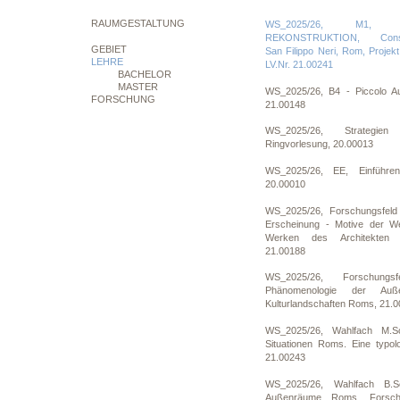
RAUMGESTALTUNG
WS_2025/26, M1
REKONSTRUKTION, Conserv
GEBIET
San Filippo Neri, Rom, Projek
LEHRE
LV.Nr. 21.00241
BACHELOR
MASTER
WS_2025/26, B4 - Piccolo Au
FORSCHUNG
21.00148
WS_2025/26, Strategie
Ringvorlesung, 20.00013
WS_2025/26, EE, Einführe
20.00010
WS_2025/26, Forschungsfel
Erscheinung - Motive der 
Werken des Architekten F
21.00188
WS_2025/26, Forschun
Phänomenologie der Auße
Kulturlandschaften Roms, 21.
WS_2025/26, Wahlfach M.S
Situationen Roms. Eine typol
21.00243
WS_2025/26, Wahlfach B.S
Außenräume Roms. Forschu