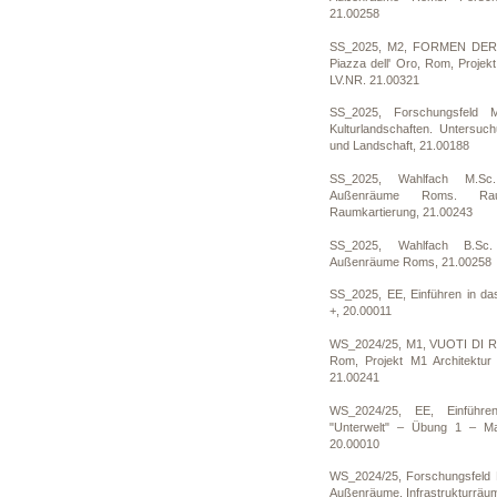
21.00258
SS_2025, M2, FORMEN DE
Piazza dell' Oro, Rom, Projek
LV.NR. 21.00321
SS_2025, Forschungsfeld 
Kulturlandschaften. Untersuc
und Landschaft, 21.00188
SS_2025, Wahlfach M.Sc
Außenräume Roms. Rau
Raumkartierung, 21.00243
SS_2025, Wahlfach B.Sc.
Außenräume Roms, 21.00258
SS_2025, EE, Einführen in d
+, 20.00011
WS_2024/25, M1, VUOTI DI R
Rom, Projekt M1 Architektur
21.00241
WS_2024/25, EE, Einführe
"Unterwelt" – Übung 1 – M
20.00010
WS_2024/25, Forschungsfeld M
Außenräume. Infrastrukturrä