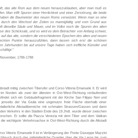
chäft, das alte Rom aus dem neuen herauszuklauben, aber man muß es
n. Man trifft Spuren einer Herrlichkeit und einer Zerstörung, die beide
, haben die Baumeister des neuen Roms verwüstet. Wenn man so eine
st, durch den Wechsel der Zeiten so mannigfaltig und vom Grund aus
ft dieselbe Säule und Mauer, und im Volke noch die Spuren des alten
se des Schicksals, und so wird es dem Betrachter von Anfang schwer,
ue auf das alte, sondern die verschiedenen Epochen des alten und neuen
rdeckten Punkte herauszufühlen, dann lassen sich erst die schönen
en Jahrhundert bis auf unsere Tage haben sich treffliche Künstler und
häftigt.“
7.November, 1786-1788
Altstadt mittig zwischen Tiberufer und Corso Vittoria Emanuele II. Er wird
 im Norden als zwei der ältesten in Ost-West-Richtung verlaufenden
efindet sich ein Gebäudefragment mit der Kirche San Filippo Neri und
enseits der Via Giulia eine ungenutze freie Fläche oberhalb einer
telalterliche Altstadtbereiche mit schmalen Strassen/Gassen und dann
nden Verkehrs in den Städten Ende des 19.Jhdt. wurde dieser zwischen
ebrochen. Er sollte die Piazza Venezia mit dem Tiber und dem Vatikan
die wichtigste Verkehrsachse in Ost-West-Richtung durch die Altstadt
 Vittorio Emanuele II ist in Verlängerung der Ponte Giuseppe Mazzini
hbruch durch das mittelalterliche Quartier über die Via Larga bis zum