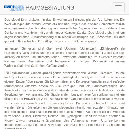
RAUMGESTALTUNG
Toggl
navig
Das Modul führt praktisch in das Entwerfen als Kerndisziplin der Architektur ein. Die
zwei Übungen des ersten Semesters und das Projekt des zweiten Semesters stellen
eine systematische Annäherung an wesentliche Aspekte des architektonischen
Denkens und Handelns mit zunehmender Komplexität dar. Das Modul steht in einem
engen inhaltlichen Zusammenhang zum Modul Grundlagen des Entwerfens, die dort
gelernten theoretischen Grundlagen werden hier praktisch erprobt.
Im ersten Semester wird über zwei Übungen („Unterwelt“, „Einsiedelei“) ein
individuelles Verständnis und damit einhergehende Kenntnisse und Fähigkeiten des
architektonischen und städtebaulichen Entwerfens erarbeitet. Im zweiten Semester
werden diese Kenntnisse und Fähigkeiten im Projekt Wohnen+ mit einem
Wohngebäude im städtischen Gefüge vertieft.
Die Studierenden können grundlegende architektonische Muster, Elemente, Räume
und Typologien erkennen, deren Gesetzmäßigkeiten analysieren und diese in den
eigenen Entwurf übertragen. Sie können Ideen und Konzepte formulieren und einfache
raumbildende Ansätze entwickeln. Sie verfügen über ein Grundverständnis der
Komplexität der Einflussfaktoren des Entwerfens und können innerhalb dessen erste
Gewichtungen vornehmen. Die Studierenden besitzen eine Vorstellung von einem
strukturierten Entwurfsprozess, sie erarbeiten Varianten und können diese bewerten.
Sie verstehen grundlegende ordnungsgebende Prinzipien, entwickeln diese und
wenden sie an. Sie erkennen die grundlegenden räumlichen, sozialen, klimatischen,
morphologischen, historischen Bedingungen eines Ortes. Sie kennen die das Wohnen
betreffende Muster, Elemente, Räume und Typologien. Die Studierenden erlernen im
Projekt Entwurf spezifische Grundlagen des Wohnens an einem Ort. Sie können
mittels eines Gebäudes eine Beziehung zur Stadt herstellen und ein Gebäude im