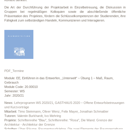
Kontext denken.
Die Art der Durchführung der Projektarbeit in Einzelbetreuung, die Diskussion in
Gruppen bei regelmäßigen Kolloquien sowie die abschließende öffentliche
Präsentation des Projektes, fördern die Schlüsselkompetenzen der Studierenden, ihre
Fähigkeit zum selbständigen Handeln, Kommunizieren und Interagieren.
PDF_Termine
Module: EE, Einführen in das Entwerfen, „Unterwelt“ – Übung 1 – Maß, Raum,
Gebrauch
Module Code: 20.00010
Semester: WS
Jahr: 2020/21
News:
Lehrprogramm WS 2020/21
,
GASTHAUS 2020 – Offene Entwurfsbetreuungen
und Kurzvorträge
Mitarbeit:
Timo Steinmann
,
Oliver Wenz
,
Felix Mayer
,
Jonathan Schmalöer
Tutoren:
Valentin Burkhardt
,
Ivo Mehring
Projekte:
Schriftenreihe "Blau"
,
Schriftenreihe: "Rosa"
,
Die Wand. Grenze der
Architektur - Architektur der Grenze
Schriften:
Über Räume
,
Raumentwurfslehre
,
Die zwei Elemente der Raumgestaltung.