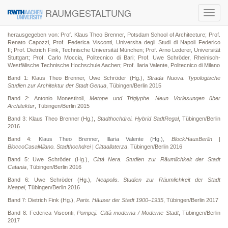
RAUMGESTALTUNG
Toggl
navig
herausgegeben von: Prof. Klaus Theo Brenner, Potsdam School of Architecture; Prof.
Renato Capozzi, Prof. Federica Visconti, Universita degli Studi di Napoli Federico
II; Prof. Dietrich Fink, Technische Universität München; Prof. Arno Lederer, Universität
Stuttgart; Prof. Carlo Moccia, Politecnico di Bari; Prof. Uwe Schröder, Rheinisch-
Westfälische Technische Hochschule Aachen; Prof. Ilaria Valente, Politecnico di Milano
Band 1: Klaus Theo Brenner, Uwe Schröder (Hg.),
Strada Nuova. Typologische
Studien zur Architektur der Stadt Genua
, Tübingen/Berlin 2015
Band 2: Antonio Monestiroli,
Metope und Triglyphe. Neun Vorlesungen über
Architektur
, Tübingen/Berlin 2015
Band 3: Klaus Theo Brenner (Hg.),
Stadthochdrei. Hybrid SadtRegal
, Tübingen/Berlin
2016
Band 4:
Klaus Theo Brenner, Illaria Valente (Hg.),
BlockHausBerlin |
BloccoCasaMilano. Stadthochdrei | Cittaallaterza
, Tübingen/Berlin 2016
Band 5: Uwe Schröder (Hg.),
Città Nera. Studien zur Räumlichkeit der Stadt
Catania
, Tübingen/Berlin 2016
Band 6: Uwe Schröder (Hg.),
Neapolis. Studien zur Räumlichkeit der Stadt
Neapel
, Tübingen/Berlin 2016
Band 7: Dietrich Fink (Hg.),
Paris. Häuser der Stadt 1900–1935
, Tübingen/Berlin 2017
Band 8: Federica Visconti,
Pompeji. Città moderna / Moderne Stadt
, Tübingen/Berlin
2017