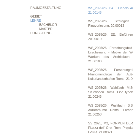
RAUMGESTALTUNG
WS_2025/26, B4 - Piccolo Au
21.00148
GEBIET
LEHRE
WS_2025/26, Strategie
BACHELOR
Ringvorlesung, 20.00013
MASTER
FORSCHUNG
WS_2025/26, EE, Einführe
20.00010
WS_2025/26, Forschungsfel
Erscheinung - Motive der 
Werken des Architekten F
21.00188
WS_2025/26, Forschun
Phänomenologie der Auße
Kulturlandschaften Roms, 21.
WS_2025/26, Wahlfach M.S
Situationen Roms. Eine typol
21.00243
WS_2025/26, Wahlfach B.S
Außenräume Roms. Forschu
21.00258
SS_2025, M2, FORMEN DE
Piazza dell' Oro, Rom, Projek
LV.NR. 21.00321