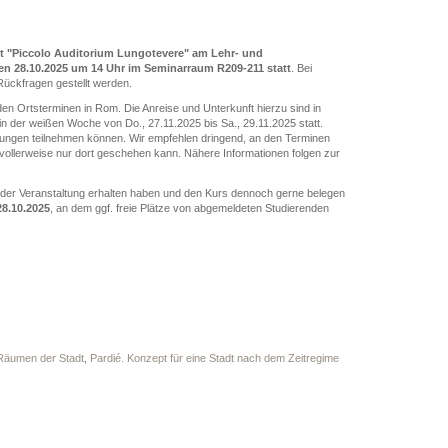
it "Piccolo Auditorium Lungotevere" am Lehr- und
n 28.10.2025 um 14 Uhr im Seminarraum R209-211 statt
. Bei
Rückfragen gestellt werden.
den Ortsterminen in Rom. Die Anreise und Unterkunft hierzu sind in
 in der weißen Woche von Do., 27.11.2025 bis Sa., 29.11.2025 statt.
altungen teilnehmen können. Wir empfehlen dringend, an den Terminen
vollerweise nur dort geschehen kann. Nähere Informationen folgen zur
in der Veranstaltung erhalten haben und den Kurs dennoch gerne belegen
8.10.2025
, an dem ggf. freie Plätze von abgemeldeten Studierenden
 Räumen der Stadt
,
Pardié. Konzept für eine Stadt nach dem Zeitregime