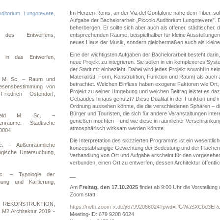
Im Herzen Roms, an der Via del Gonfalone nahe dem Tiber, soll 
ditorium Lungotevere,
Aufgabe der Bachelorarbeit „Piccolo Auditorium Lungotevere”. D
beherbergen. Er sollte sich aber auch als offener, städtische
entsprechenden Räume, beispielhalber für kleine Ausstellungen s
n des Entwerfens,
neues Haus der Musik, sondern gleichermaßen auch als kleine
Eine der wichtigsten Aufgaben der Bachelorarbeit besteht darin
n in das Entwerfen,
neue Projekt zu integrieren. Sie sollen in ein komplexeres S
der Stadt mit einbezieht. Dabei wird jedes Projekt sowohl in sei
Materialität, Form, Konstruktion, Funktion und Raum) als auch 
d M. Sc. – Raum und
betrachtet. Welchen Einfluss haben exogene Faktoren wie Ort,
Wesensbestimmung von
Projekt zu seiner Umgebung und welchen Beitrag leistet es d
riedrich Ostendorf,
Gebäudes hinaus genutzt? Diese Dualität in der Funktion und i
Ordnung aussehen könnte, die die verschiedenen Sphären – die
Bürger und Touristen, die sich für andere Veranstaltungen inte
gsfeld M. Sc. –
genießen möchten – und wie diese in räumlicher Verschränkung
nräume. Städtische
atmosphärisch wirksam werden könnte.
00004
Die Interpretation des skizzierten Programms ist ein wesentlic
c. – Außenräumliche
konzeptabhängige Gewichtung der Bedeutung und der Flächenante
ogische Untersuchung,
Verhandlung von Ort und Aufgabe erscheint für den vorgesehen
verbunden, einen Ort zu entwerfen, dessen Architektur öffentl
c. – Typologie der
__
ng und Kartierung,
Am
Freitag, den 17.10.2025
findet ab 9:00 Uhr die Vorstellung 
Zoom statt:
R REKONSTRUKTION,
https://rwth.zoom-x.de/j/67992086024?pwd=PGWaSXCbd3ER
t M2 Architektur 2019 -
Meeting-ID: 679 9208 6024