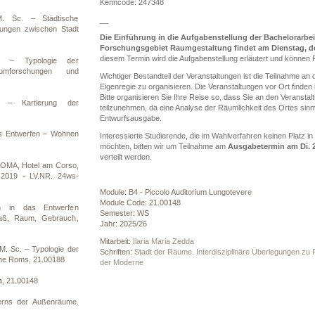
Kenncode: 247348
M. Sc. – Städtische
__
hungen zwischen Stadt
Die Einführung in die Aufgabenstellung der Bachelorarbe
Forschungsgebiet Raumgestaltung findet am Dienstag, de
d
iesem Termin wird die Aufgabenstellung erläutert und können 
. – Typologie der
mforschungen und
Wichtiger Bestandteil der Veranstaltungen ist die Teilnahme an 
Eigenregie zu organisieren. Die Veranstaltungen vor Ort finden
Bitte organisieren Sie Ihre Reise so, dass Sie an den Veranst
 – Kartierung der
teilzunehmen, da eine Analyse der Räumlichkeit des Ortes sinn
Entwurfsausgabe.
as Entwerfen – Wohnen
Interessierte Studierende, die im Wahlverfahren keinen Platz 
möchten, bitten wir um Teilnahme am
Ausgabetermin am Di. 2
verteilt werden.
OMA, Hotel am Corso,
 2019 - LV.NR. 24ws-
Module: B4 - Piccolo Auditorium Lungotevere
Module Code: 21.00148
n in das Entwerfen
Semester: WS
aß, Raum, Gebrauch,
Jahr: 2025/26
Mitarbeit:
Ilaria Maria Zedda
. Sc. – Typologie der
Schriften:
Stadt der Räume. Interdisziplinäre Überlegungen zu
ume Roms, 21.00188
der Moderne
a, 21.00148
erns der Außenräume.