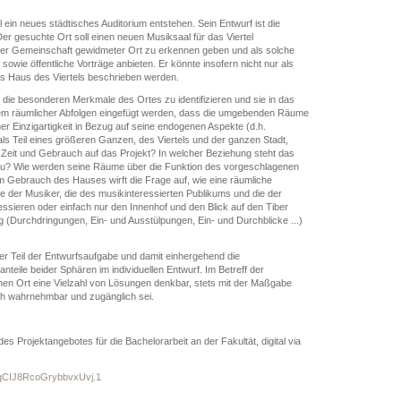
ein neues städtisches Auditorium entstehen. Sein Entwurf ist die
er gesuchte Ort soll einen neuen Musiksaal für das Viertel
r, der Gemeinschaft gewidmeter Ort zu erkennen geben und als solche
owie öffentliche Vorträge anbieten. Er könnte insofern nicht nur als
s Haus des Viertels beschrieben werden.
, die besonderen Merkmale des Ortes zu identifizieren und sie in das
ystem räumlicher Abfolgen eingefügt werden, dass die umgebenden Räume
ner Einzigartigkeit in Bezug auf seine endogenen Aspekte (d.h.
als Teil eines größeren Ganzen, des Viertels und der ganzen Stadt,
 Zeit und Gebrauch auf das Projekt? In welcher Beziehung steht das
azu? Wie werden seine Räume über die Funktion des vorgeschlagenen
m Gebrauch des Hauses wirft die Frage auf, wie eine räumliche
 der Musiker, die des musikinteressierten Publikums und die der
ressieren oder einfach nur den Innenhof und den Blick auf den Tiber
 (Durchdringungen, Ein- und Ausstülpungen, Ein- und Durchblicke ...)
her Teil der Entwurfsaufgabe und damit einhergehend die
ile beider Sphären im individuellen Entwurf. Im Betreff der
en Ort eine Vielzahl von Lösungen denkbar, stets mit der Maßgabe
ich wahrnehmbar und zugänglich sei.
des Projektangebotes für die Bachelorarbeit an der Fakultät, digital via
qCIJ8RcoGrybbvxUvj.1