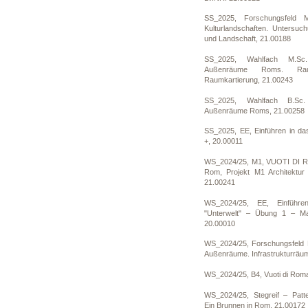
SS_2025, Forschungsfeld 
Kulturlandschaften. Untersuc
und Landschaft, 21.00188
SS_2025, Wahlfach M.Sc
Außenräume Roms. Rau
Raumkartierung, 21.00243
SS_2025, Wahlfach B.Sc.
Außenräume Roms, 21.00258
SS_2025, EE, Einführen in d
+, 20.00011
WS_2024/25, M1, VUOTI DI R
Rom, Projekt M1 Architektur
21.00241
WS_2024/25, EE, Einführe
"Unterwelt" – Übung 1 – M
20.00010
WS_2024/25, Forschungsfeld M
Außenräume. Infrastrukturrä
WS_2024/25, B4, Vuoti di Rom
WS_2024/25, Stegreif – Patt
Ein Brunnen in Rom, 21.00172