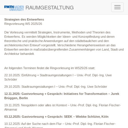
RAUMGESTALTUNG
Toggl
navig
Strategien des Entwerfens
Ringvorlesung WS 2025/26
Die Vorlesung vermittelt Strategien, Instrumente, Methoden und Theorien des
Entwerfens. Es werden Möglichkeiten der Ideen- und Konzeptfindung und deren
theoretische und praktische Anwendungen auf den städtebaulichen und den
architektonischen Entwurf vorgestellt. Verschiedene Herangehensweisen an das
Entwerfen werden in maßstabsübergreifenden Zusammenhängen von Land, Stadt und
Architektur behandelt.
An folgenden Terminen findet die Ringvorlesung im WS25/26 statt:
22.10.2025: Einführung + Stadtraumgestaltungen I – Univ.-Prof. Dipl.-Ing. Uwe
Schröder
29.10.2025: Stadtraumgestaltungen I – Univ.-Prof. Dipl.-Ing. Uwe Schröder
12.11.2025: Gastvorlesung + Gespräch: Initiatives for Transformation – Jurek
Brüggen, Berlin
19.11.2025: Neogoldern oder alles ist Kontext – Univ.-Prof. Dipl.-Ing. ​Florian Fischer-
Almannai
03.12.2025: Gastvorlesung + Gespräch: SEEK – Wiebke Schlüter, Köln
10.12.2025: Auf der Suche nach dem Flur – Univ.-Prof. Dipl.-Ing. ​Florian Fischer-