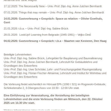
Almannai und Yanik Wagner
17.12.2025: The Necessarily New – Univ.-Prof. Dipl.-Ing. Anne-Julchen Bernhardt
07.01.2026: Things that may remain – Univ.-Prof. Dipl.-Ing. Anne-Julchen Bernhardt
14.01.2026: Gastvorlesung + Gespräch: Space as relation – Olivier Goethals,
Gent
21.01.2026: t.b.a. – Univ.-Prof. Dipl.-Ing. Sabine Brück
28.01.2026: LookUp!! Learning from Belgrade (1945-1991) – Veljko Dinić
04.02.2026: Gastvorlesung + Gespräch: t.b.a – Maarten van Kesteren, Den Haag
Beteiligte Lehreinheiten:
Univ.-Prof. Dipl.-Ing. Sabine Brück, Lehrgebiet für Bauplanung und Baurealisierung
Univ.-Prof. Dipl.-Ing. Anne-Julchen Bernhardt, Lehrstuhl für Gebäudelehre und
Grundlagen des Entwerfens
Univ.-Prof. Dipl.-Ing. Uwe Schröder, Lehr- und Forschungsgebiet Raumgestaltung
Univ.-Prof. Dipl.-Ing. ​Florian Fischer-Almannai, Lehrstuhl und Institut für Wohnbau und
Grundlagen des Entwerfens
Die Vorlesung findet wöchentlich im Hörsaal EPh (1090 I 321) im Rogowski-Gebäude,
Schinkelstraße 2, 3.Obergeschoss von 10:30 - 12:00 Uhr statt.
Eine Einführung zur Veranstaltung, die Vorstellung der beteiligten
Lehreinheiten und die erste Vorlesung finden am Mittwoch, den 22. Oktober
2025 um 10.30 Uhr statt.
Weitere Informationen:
https://sde.rwth-aachen.de/