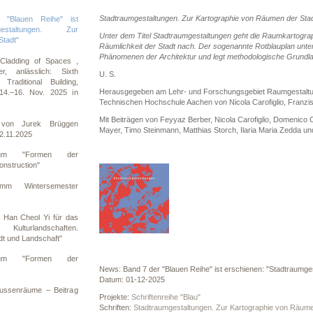
Stadtraumgestaltungen. Zur Kartographie von Räumen der Sta
"Blauen Reihe" ist
gestaltungen. Zur
Unter dem Titel Stadtraumgestaltungen geht die Raumkartogra
Stadt"
Räumlichkeit der Stadt nach. Der sogenannte Rotblauplan unt
Phänomenen der Architektur und legt methodologische Grundlage
Cladding of Spaces ,
, anlässlich: Sixth
U. S.
Traditional Building,
Herausgegeben am Lehr- und Forschungsgebiet Raumgestaltung 
14.–16. Nov. 2025 in
Technischen Hochschule Aachen von Nicola Carofiglio, Franzisk
Mit Beiträgen von Feyyaz Berber, Nicola Carofiglio, Domenico C
 von Jurek Brüggen
Mayer, Timo Steinmann, Matthias Storch, Ilaria Maria Zedda u
12.11.2025
ium "Formen der
onstruction"
mm Wintersemester
 Han Cheol Yi für das
 Kulturlandschaften.
t und Landschaft"
ium "Formen der
News: Band 7 der "Blauen Reihe" ist erschienen: "Stadtraumge
Datum: 01-12-2025
Aussenräume – Beitrag
Projekte:
Schriftenreihe "Blau"
Schriften:
Stadtraumgestaltungen. Zur Kartographie von Räume