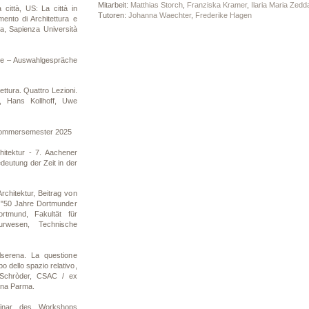
Mitarbeit:
Matthias Storch
,
Franziska Kramer
,
Ilaria Maria Zedd
 città, US: La città in
Tutoren:
Johanna Waechter
,
Frederike Hagen
mento di Architettura e
ra, Sapienza Università
e – Auswahlgespräche
tettura. Quattro Lezioni.
, Hans Kollhoff, Uwe
Sommersemester 2025
chitektur - 7. Aachener
deutung der Zeit in der
rchitektur, Beitrag von
 "50 Jahre Dortmunder
ortmund, Fakultät für
eurwesen, Technische
lserena. La questione
po dello spazio relativo,
 Schròder, CSAC / ex
ena Parma.
minar des Workshops