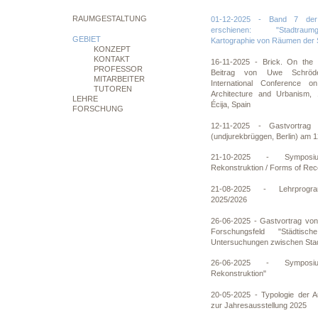
RAUMGESTALTUNG
01-12-2025 - Band 7 der 
erschienen: "Stadtraum
GEBIET
Kartographie von Räumen der 
KONZEPT
KONTAKT
16-11-2025 - Brick. On the 
PROFESSOR
Beitrag von Uwe Schröder
MITARBEITER
International Conference on 
TUTOREN
Architecture and Urbanism, 
LEHRE
Écija, Spain
FORSCHUNG
12-11-2025 - Gastvortrag
(undjurekbrüggen, Berlin) am 
21-10-2025 - Sympos
Rekonstruktion / Forms of Rec
21-08-2025 - Lehrprogra
2025/2026
26-06-2025 - Gastvortrag von
Forschungsfeld "Städtische
Untersuchungen zwischen Stad
26-06-2025 - Sympos
Rekonstruktion"
20-05-2025 - Typologie der 
zur Jahresausstellung 2025