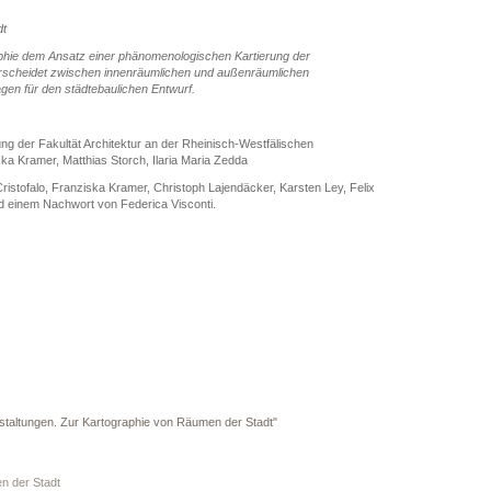
dt
phie dem Ansatz einer phänomenologischen Kartierung der
erscheidet zwischen innenräumlichen und außenräumlichen
n für den städtebaulichen Entwurf.
der Fakultät Architektur an der Rheinisch-Westfälischen
a Kramer, Matthias Storch, Ilaria Maria Zedda
ristofalo, Franziska Kramer, Christoph Lajendäcker, Karsten Ley, Felix
nd einem Nachwort von Federica Visconti.
staltungen. Zur Kartographie von Räumen der Stadt"
n der Stadt