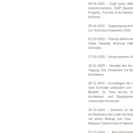
09-05-2025 - Sugli spazi della
transformazione, DiAP_Diparti
Progetto, Facoltà di Architettu
di Roma
29-04-2025 - Suppengespräch
zur Dozentur Entwerfen 2025
01-04-2025 - Principi dell'Archi
Heike Hanada, Andreas Hild
Schröder
17-03-2025 - Lehrprogramm 
16-01-2025 - Identität der Ar
Tagung: Zeit. Positionen zur Be
Architektur
08-11-2024 - Grundlagen der A
Uwe Schröder anlässlich von:
Modell", St. Petri Kirche D
Architektur und Bauingeni
Universität Dortmund.
25-10-2024 - Seminari di Va
architettonica del suolo nel tem
mit einem Beitrag von Uwe
Abbazia Cistercense di Valser
03-10-2024 - Abschlussse