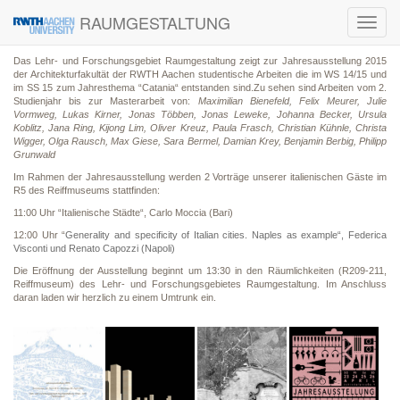
RAUMGESTALTUNG
Toggl
navig
Das Lehr- und Forschungsgebiet Raumgestaltung zeigt zur Jahresausstellung 2015
der Architekturfakultät der RWTH Aachen studentische Arbeiten die im WS 14/15 und
im SS 15 zum Jahresthema “Catania“ entstanden sind.Zu sehen sind Arbeiten vom 2.
Studienjahr bis zur Masterarbeit von:
Maximilian Bienefeld, Felix Meurer, Julie
Vormweg, Lukas Kirner, Jonas Többen, Jonas Leweke, Johanna Becker, Ursula
Koblitz, Jana Ring, Kijong Lim, Oliver Kreuz, Paula Frasch, Christian Kühnle, Christa
Wigger, Olga Rausch, Max Giese, Sara Bermel, Damian Krey, Benjamin Berbig, Philipp
Grunwald
Im Rahmen der Jahresausstellung werden 2 Vorträge unserer italienischen Gäste im
R5 des Reiffmuseums stattfinden:
11:00 Uhr “Italienische Städte“, Carlo Moccia (Bari)
12:00 Uhr “
Generality and specificity of Italian cities. Naples as example“, Federica
Visconti und Renato Capozzi (Napoli)
Die Eröffnung der Ausstellung beginnt um 13:30 in den Räumlichkeiten (R209-211,
Reiffmuseum) des Lehr- und Forschungsgebietes Raumgestaltung. Im Anschluss
daran laden wir herzlich zu einem Umtrunk ein.