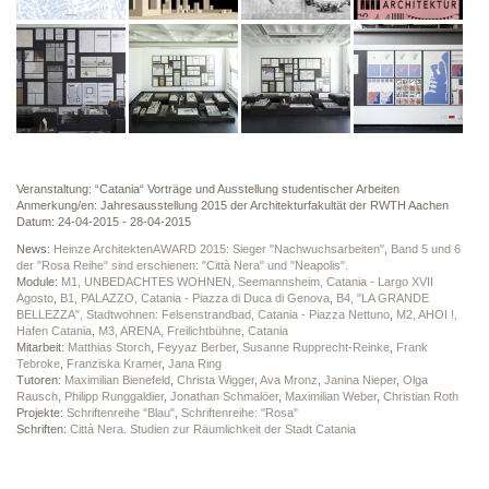
Veranstaltung: “Catania“ Vorträge und Ausstellung studentischer Arbeiten
Anmerkung/en: Jahresausstellung 2015 der Architekturfakultät der RWTH Aachen
Datum: 24-04-2015 - 28-04-2015
News:
Heinze ArchitektenAWARD 2015: Sieger "Nachwuchsarbeiten"
,
Band 5 und 6
der "Rosa Reihe" sind erschienen: "Città Nera" und "Neapolis".
Module:
M1, UNBEDACHTES WOHNEN, Seemannsheim, Catania - Largo XVII
Agosto
,
B1, PALAZZO, Catania - Piazza di Duca di Genova
,
B4, "LA GRANDE
BELLEZZA", Stadtwohnen: Felsenstrandbad, Catania - Piazza Nettuno
,
M2, AHOI !,
Hafen Catania
,
M3, ARENA, Freilichtbühne, Catania
Mitarbeit:
Matthias Storch
,
Feyyaz Berber
,
Susanne Rupprecht-Reinke
,
Frank
Tebroke
,
Franziska Kramer
,
Jana Ring
Tutoren:
Maximilian Bienefeld
,
Christa Wigger
,
Ava Mronz
,
Janina Nieper
,
Olga
Rausch
,
Philipp Runggaldier
,
Jonathan Schmalöer
,
Maximilian Weber
,
Christian Roth
Projekte:
Schriftenreihe "Blau"
,
Schriftenreihe: "Rosa"
Schriften:
Città Nera. Studien zur Räumlichkeit der Stadt Catania