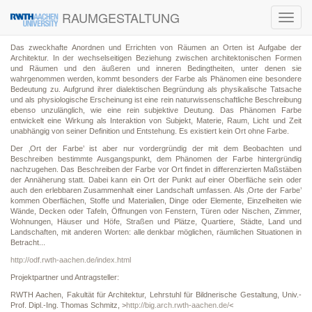
RAUMGESTALTUNG
Toggl
navig
Das zweckhafte Anordnen und Errichten von Räumen an Orten ist Aufgabe der
Architektur. In der wechselseitigen Beziehung zwischen architektonischen Formen
und Räumen und den äußeren und inneren Bedingtheiten, unter denen sie
wahrgenommen werden, kommt besonders der Farbe als Phänomen eine besondere
Bedeutung zu. Aufgrund ihrer dialektischen Begründung als physikalische Tatsache
und als physiologische Erscheinung ist eine rein naturwissenschaftliche Beschreibung
ebenso unzulänglich, wie eine rein subjektive Deutung. Das Phänomen Farbe
entwickelt eine Wirkung als Interaktion von Subjekt, Materie, Raum, Licht und Zeit
unabhängig von seiner Definition und Entstehung. Es existiert kein Ort ohne Farbe.
Der ‚Ort der Farbe’ ist aber nur vordergründig der mit dem Beobachten und
Beschreiben bestimmte Ausgangspunkt, dem Phänomen der Farbe hintergründig
nachzugehen. Das Beschreiben der Farbe vor Ort findet in differenzierten Maßstäben
der Annäherung statt. Dabei kann ein Ort der Punkt auf einer Oberfläche sein oder
auch den erlebbaren Zusammenhalt einer Landschaft umfassen. Als ‚Orte der Farbe’
kommen Oberflächen, Stoffe und Materialien, Dinge oder Elemente, Einzelheiten wie
Wände, Decken oder Tafeln, Öffnungen von Fenstern, Türen oder Nischen, Zimmer,
Wohnungen, Häuser und Höfe, Straßen und Plätze, Quartiere, Städte, Land und
Landschaften, mit anderen Worten: alle denkbar möglichen, räumlichen Situationen in
Betracht...
http://odf.rwth-aachen.de/index.html
Projektpartner und Antragsteller:
RWTH Aachen, Fakultät für Architektur, Lehrstuhl für Bildnerische Gestaltung, Univ.-
Prof. Dipl.-Ing. Thomas Schmitz, >
http://big.arch.rwth-aachen.de/
<