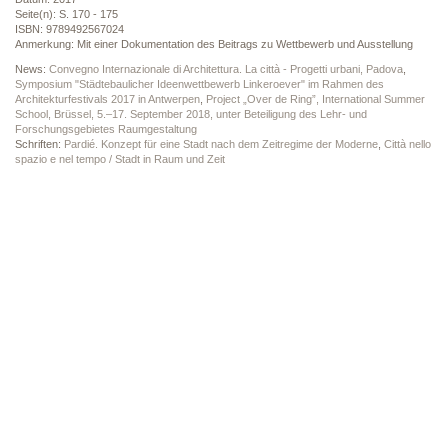
Seite(n): S. 170 - 175
ISBN: 9789492567024
Anmerkung: Mit einer Dokumentation des Beitrags zu Wettbewerb und Ausstellung
News:
Convegno Internazionale di Architettura. La città - Progetti urbani, Padova
,
Symposium "Städtebaulicher Ideenwettbewerb Linkeroever" im Rahmen des
Architekturfestivals 2017 in Antwerpen
,
Project „Over de Ring”, International Summer
School, Brüssel, 5.–17. September 2018, unter Beteiligung des Lehr- und
Forschungsgebietes Raumgestaltung
Schriften:
Pardié. Konzept für eine Stadt nach dem Zeitregime der Moderne
,
Città nello
spazio e nel tempo / Stadt in Raum und Zeit