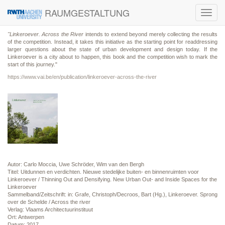
RAUMGESTALTUNG
Toggl
navig
"Linkeroever. Across the Rive
r
intends to extend beyond merely collecting the results
of the competition. Instead, it takes this initiative as the starting point for readdressing
larger questions about the state of urban development and design today. If the
Linkeroever is a city about to happen, this book and the competition wish to mark the
start of this journey."
https://www.vai.be/en/publication/linkeroever-across-the-river
Autor: Carlo Moccia, Uwe Schröder, Wim van den Bergh
Titel: Uitdunnen en verdichten. Nieuwe stedelijke buiten- en binnenruimten voor
Linkeroever / Thinning Out and Densifying. New Urban Out- and Inside Spaces for the
Linkeroever
Sammelband/Zeitschrift: in: Grafe, Christoph/Decroos, Bart (Hg.), Linkeroever. Sprong
over de Schelde / Across the river
Verlag: Vlaams Architectuurinstituut
Ort: Antwerpen
Datum: 2017