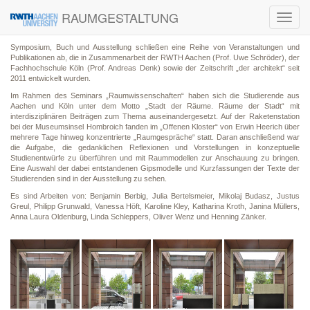
RAUMGESTALTUNG
Toggl
navig
Symposium, Buch und Ausstellung schließen eine Reihe von Veranstaltungen und
Publikationen ab, die in Zusammenarbeit der RWTH Aachen (Prof. Uwe Schröder), der
Fachhochschule Köln (Prof. Andreas Denk) sowie der Zeitschrift „der architekt“ seit
2011 entwickelt wurden.
Im Rahmen des Seminars „Raumwissenschaften“ haben sich die Studierende aus
Aachen und Köln unter dem Motto „Stadt der Räume. Räume der Stadt“ mit
interdisziplinären Beiträgen zum Thema auseinandergesetzt. Auf der Raketenstation
bei der Museumsinsel Hombroich fanden im „Offenen Kloster“ von Erwin Heerich über
mehrere Tage hinweg konzentrierte „Raumgespräche“ statt. Daran anschließend war
die Aufgabe, die gedanklichen Reflexionen und Vorstellungen in konzeptuelle
Studienentwürfe zu überführen und mit Raummodellen zur Anschauung zu bringen.
Eine Auswahl der dabei entstandenen Gipsmodelle und Kurzfassungen der Texte der
Studierenden sind in der Ausstellung zu sehen.
Es sind Arbeiten von: Benjamin Berbig, Julia Bertelsmeier, Mikolaj Budasz, Justus
Greul, Philipp Grunwald, Vanessa Höft, Karoline Kley, Katharina Kroth, Janina Müllers,
Anna Laura Oldenburg, Linda Schleppers, Oliver Wenz und Henning Zänker.