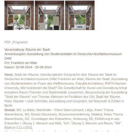
PDF_Programm
Veranstaltung: Räume der Stadt
Anmerkung/en: Ausstellung von Studienarbeiten im Deutschen Architekturmuseum
DAM
Ort: Frankfurt am Main
Datum: 25-09-2014 - 25-09-2014
News:
Stadt der Räume. Interdisziplinäre Gespräche über Räume der Stadt im
Deutschen Architekturmuseum DAM Frankfurt am Main
,
Räume der Stadt. Ausstellung
von Studienarbeiten im Foyer des Reiffmuseums, Fakultät Architektur, RWTH Aachen
University
,
Wie funktioniert die Stadt? Die Gesellschaft für Kunst und Gestaltung bringt
komplexe Raum-Theorien und Stadtmodelle zusammen, Besprechung der Ausstellung
"Stadt der Räume" von Thomas Kliemann im Feuilleton des GA
,
Stadt der Räume.
Peter Stauder • Uwe Schröder, Ausstellung und Gespräch, bei Wasmuth & Zohlen in
Berlin
Module:
M3, La Batte, Markthalle – Place Saint-Léonard, Liège, freies Thema
Masterthesis
,
M3, Museo Diocesano, Museumserweiterung, Mailand, freies Thema
Masterthesis
,
GE, Grundlagen des Entwerfens, Vorlesung
,
EE, Einführung in das
Entwerfen I, Übung 1, Mensch und Maß, "Ich", Übung 2, Mensch und Raum, "Wir",
BSArch-C11.c/2011.