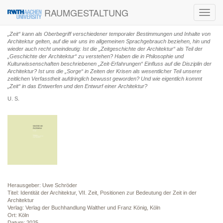
RAUMGESTALTUNG
Toggl
navig
„Zeit“ kann als Oberbegriff verschiedener temporaler Bestimmungen und Inhalte von
Architektur gelten, auf die wir uns im allgemeinen Sprachgebrauch beziehen, hin und
wieder auch recht uneindeutig: Ist die „Zeitgeschichte der Architektur“ als Teil der
„Geschichte der Architektur“ zu verstehen? Haben die in Philosophie und
Kulturwissenschaften beschriebenen „Zeit-Erfahrungen“ Einfluss auf die Disziplin der
Architektur? Ist uns die „Sorge“ in Zeiten der Krisen als wesentlicher Teil unserer
zeitlichen Verfasstheit aufdringlich bewusst geworden? Und wie eigentlich kommt
„Zeit“ in das Entwerfen und den Entwurf einer Architektur?
U. S.
Herausgeber: Uwe Schröder
Titel: Identität der Architektur, VII. Zeit, Positionen zur Bedeutung der Zeit in der
Architektur
Verlag: Verlag der Buchhandlung Walther und Franz König, Köln
Ort: Köln
Datum: 2025