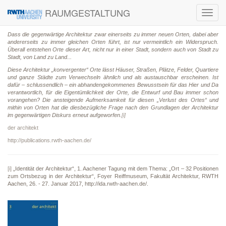
RAUMGESTALTUNG
Toggl
navig
Dass die gegenwärtige Architektur zwar einerseits zu immer neuen Orten, dabei aber
andererseits zu immer gleichen Orten führt, ist nur vermeintlich ein Widerspruch.
Überall entstehen Orte dieser Art, nicht nur in einer Stadt, sondern auch von Stadt zu
Stadt, von Land zu Land...
Diese Architektur „konvergenter“ Orte lässt Häuser, Straßen, Plätze, Felder, Quartiere
und ganze Städte zum Verwechseln ähnlich und als austauschbar erscheinen. Ist
dafür – schlussendlich – ein abhandengekommenes Bewusstsein für das Hier und Da
verantwortlich, für die Eigentümlichkeit der Orte, die Entwurf und Bau immer schon
vorangehen? Die ansteigende Aufmerksamkeit für diesen „Verlust des Ortes“ und
mithin von Orten hat die diesbezügliche Frage nach den Grundlagen der Architektur
im gegenwärtigen Diskurs erneut aufgeworfen.
[i]
der architekt
http://publications.rwth-aachen.de/
[i]
„Identität der Architektur“, 1. Aachener Tagung mit dem Thema: „Ort – 32 Positionen
zum Ortsbezug in der Architektur“, Foyer Reiffmuseum, Fakultät Architektur, RWTH
Aachen, 26. - 27. Januar 2017, http://ida.rwth-aachen.de/.