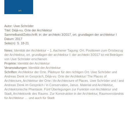
Autor: Uwe Schröder
Titel: Déjà-vu. Orte der Architektur
Sammelband/Zeitschrift: in: der architekt 3/2017, ort. grundlagen der architektur I
Datum: 2017
Seite(n): S. 18-21
News:
Identität der Architektur – 1. Aachener Tagung: Ort. Positionen zum Ortsbezug
der Architektur
,
ort. grundlagen der architektur I: der architekt 3/2017 ist mit Beiträgen
von Uwe Schröder erschienen
Projekte:
Identität der Architektur
Veranstaltungen:
Identität der Architektur
Schriften:
Architektur der Orte. Plädoyer für den richtigen Ort. Uwe Schröder und
Andreas Denk im Gespräch
,
Déjà-vu. Orte der Architektur/ The Places of
Architecture
,
Architektur der Orte / An Architecture of Places. Uwe Schröder und / and
Andreas Denk im Gespräch / in Conservation
,
Janus. Material und Architektur
,
Architektonische Phantasie. Fünf Überlegungen zur Funktion von Architektur und
Stadt
,
Architektonik des Raums. Zur Konstruktion in der Architektur
,
Raumverständnis
für Architektur … und auch für Stadt