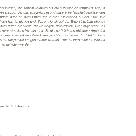
Wesen, die sowohl räumlich als auch zeitlich de-terminiert sind, in
Wesenszug, der uns aus-zeichnet und unsere Verfasstheit repräsentiert
ondern auch an allen Orten und in allen Situationen auf der Erde. Wir
ert hat, ist die Art und Weise, wie wir auf der Erde sind. Und ebenso
tlich durch die Sorge, die wir tragen, determiniert. Die Sorge prägt uns
 unsere räumliche Ver-fassung. Es gibt natürlich verschiedene Arten des
nens sind auf den Zweck ausgerichtet, und in der Architektur kann
iche Möglichkei-ten geschaffen werden, sich auf verschiedene Weisen
le vorgehalten werden…
n der Architektur XIII