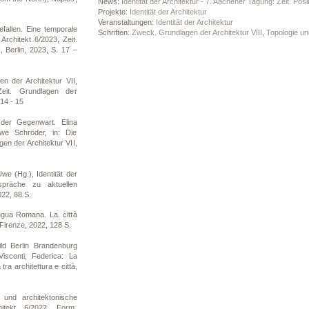
News:
Identität der Architektur - 7. Aachener Tagung: Zeit. Posi
Projekte:
Identität der Architektur
Veranstaltungen:
Identität der Architektur
fallen. Eine temporale
Schriften:
Zweck. Grundlagen der Architektur VIII
,
Topologie un
 Architekt 6/2023, Zeit.
, Berlin, 2023, S. 17 –
n der Architektur VII,
Zeit. Grundlagen der
 14 - 15
er Gegenwart. Elina
we Schröder, in: Die
gen der Architektur VII,
we (Hg.), Identität der
spräche zu aktuellen
022, 88 S.
ngua Romana. La. città
Firenze, 2022, 128 S.
ild Berlin Brandenburg
isconti, Federica: La
ra architettura e città,
und architektonische
hitekt 6/2022, Form.