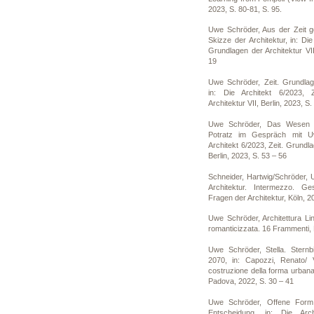
2023, S. 80-81, S. 95.
Uwe Schröder, Aus der Zeit ge
Skizze der Architektur, in: Die
Grundlagen der Architektur VII
19
Uwe Schröder, Zeit. Grundlage
in: Die Architekt 6/2023, 
Architektur VII, Berlin, 2023, S.
Uwe Schröder, Das Wesen d
Potratz im Gespräch mit U
Architekt 6/2023, Zeit. Grundla
Berlin, 2023, S. 53 – 56
Schneider, Hartwig/Schröder, U
Architektur. Intermezzo. Ge
Fragen der Architektur, Köln, 2
Uwe Schröder, Architettura Li
romanticizzata. 16 Frammenti, 
Uwe Schröder, Stella. Sternb
2070, in: Capozzi, Renato/ V
costruzione della forma urbana t
Padova, 2022, S. 30 – 41
Uwe Schröder, Offene Form 
Entscheidung, in: Die Arc