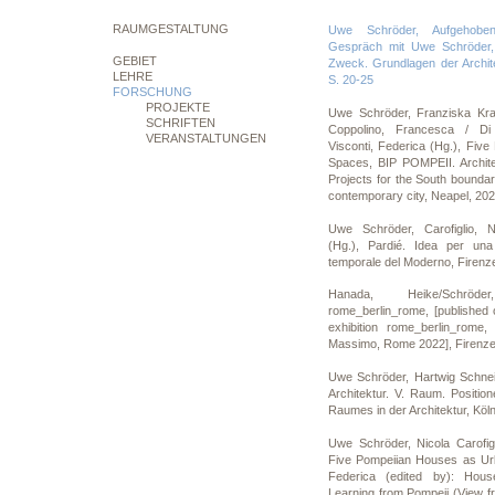
RAUMGESTALTUNG
Uwe Schröder, Aufgehoben
Gespräch mit Uwe Schröder, 
GEBIET
Zweck. Grundlagen der Architek
LEHRE
S. 20-25
FORSCHUNG
PROJEKTE
Uwe Schröder, Franziska Kram
SCHRIFTEN
Coppolino, Francesca / Di
VERANSTALTUNGEN
Visconti, Federica (Hg.), Five
Spaces, BIP POMPEII. Archite
Projects for the South bounda
contemporary city, Neapel, 202
Uwe Schröder, Carofiglio, Ni
(Hg.), Pardié. Idea per una
temporale del Moderno, Firenze
Hanada, Heike/Schrö
rome_berlin_rome, [published 
exhibition rome_berlin_rome
Massimo, Rome 2022], Firenze,
Uwe Schröder, Hartwig Schneid
Architektur. V. Raum. Positi
Raumes in der Architektur, Köln
Uwe Schröder, Nicola Carofig
Five Pompeiian Houses as Urba
Federica (edited by): Hou
Learning from Pompeii (View f