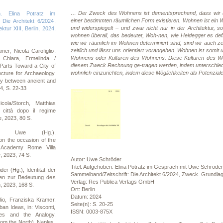
… Der Zweck des Wohnens ist dementsprechend, dass wir als 
. Elina Potratz im
einer bestimmten räumlichen Form existieren. Wohnen ist ein 
Die Architekt 6/2024,
und widerspiegelt – und zwar nicht nur in der Architektur, s
tur XIII, Berlin, 2024,
wohnen überall, das bedeutet, Woh-nen, wie Heidegger es deﬁni
wie wir räumlich im Wohnen determiniert sind, sind wir auch zei
zeitlich und lässt uns orientiert vorangehen. Wohnen ist somit
er, Nicola Carofiglio,
Wohnens oder Kulturen des Wohnens. Diese Kulturen des Woh
 Chiara, Ermelinda /
diesem Zweck Rechnung ge-tragen werden, indem unterschiedl
 Parts Toward a City of
wohnlich einzurichten, indem diese Möglichkeiten als Potenzia
cture for Archaeology.
ry between ancient and
4, S. 22-33
cola/Storch, Matthias
 città dopo il regime
, 2023, 80 S.
der, Uwe (Hg.),
on the occasion of the
, Academy Rome Villa
 2023, 74 S.
Autor: Uwe Schröder
Titel: Aufgehoben. Elina Potratz im Gespräch mit Uwe Schröder
er (Hg.), Identität der
Sammelband/Zeitschrift: Die Architekt 6/2024, Zweck. Grundlage
onen zur Bedeutung des
Verlag: Res Publica Verlags GmbH
, 2023, 168 S.
Ort: Berlin
Datum: 2024
lio, Franziska Kramer,
Seite(n): S. 20-25
n Ideas, in: Visconti,
ISSN: 0003-875X
ses and the Analogy.
rom the North), Naples,