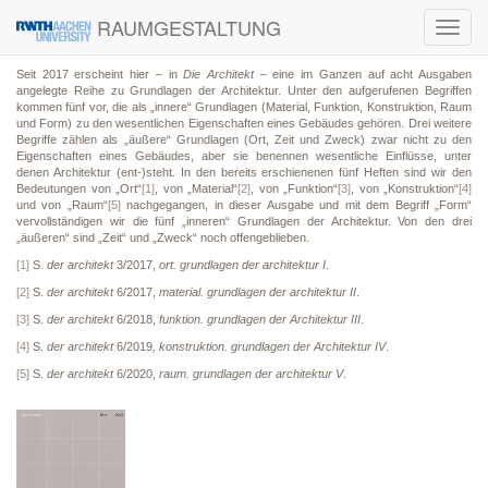
RAUMGESTALTUNG
Toggl
navig
Seit 2017 erscheint hier – in
Die Architekt
– eine im Ganzen auf acht Ausgaben
angelegte Reihe zu Grundlagen der Architektur­­­. Unter den aufgerufenen Begriffen
kommen fünf vor, die als „innere“ Grundlagen (Material, Funktion, Konstruktion, Raum
und Form) zu den wesentlichen Eigenschaften eines Gebäudes gehören. Drei weitere
Begriffe zählen als „äußere“ Grundlagen (Ort, Zeit und Zweck) zwar nicht zu den
Eigenschaften eines Gebäudes, aber sie benennen wesentliche Einflüsse, unter
denen Architektur (ent-)steht. In den bereits erschienenen fünf Heften sind wir den
Bedeutungen von „Ort“
[1]
, von „Material“
[2]
, von „Funktion“
[3]
, von „Konstruktion“
[4]
und von „Raum“
[5]
nachgegangen, in dieser Ausgabe und mit dem Begriff „Form“
vervollständigen wir die fünf „inneren“ Grundlagen der Architektur. Von den drei
„äußeren“ sind „Zeit“ und „Zweck“ noch offengeblieben.
[1]
S.
der architekt
3/2017,
ort. grundlagen der architektur I
.
[2]
S.
der architekt
6/2017,
material. grundlagen der architektur II
.
[3]
S.
der architekt
6/2018,
funktion. grundlagen der Architektur III
.
[4]
S.
der architekt
6/2019
,
konstruktion. grundlagen der Architektur IV
.
[5]
S.
der architekt
6/2020,
raum. grundlagen der architektur V
.