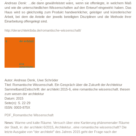
Andreas Denk:
...die dann gewährleistet wäre, wenn sie offenlegte, in welchem Maß
und wie die unterschiedlichen Wissenschaften auf den Entwurf eingewirkt haben. Das
Haus wird so gleichzeitig zum Produkt handwerklicher, geistiger und künstlerischer
Arbeit, bei dem die Anteile der jeweils beteiligten Disziplinen und die Methode ihrer
Einarbeitung offengelegt sind.
http://derarchitektbda.de/romantische-wissenschaft/
Autor: Andreas Denk, Uwe Schröder
Titel: Romantische Wissenschaft. Ein Gespräch über die Zukunft der Architektur
Sammelband/Zeitschrift: der architekt 2015-6, eine romantische wissenschaft. thesen
zum wesen der architektur
Datum: 2015
Seite(n): S. 22-29
ISSN: 0003-875X
PDF_Romantische Wissenschaft
News:
Warme und kalte Räume. Versuch über eine Kartierung phänomenaler Räume
der Stadt, in: der architekt 6/2015
,
Architektur...eine romantische wissenschaft? Die
letzte Ausgabe von "der architekt" des Jahres 2015 geht der Frage nach der