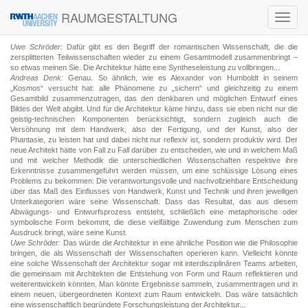
RAUMGESTALTUNG
Toggl
navig
Uwe Schröder:
Dafür gibt es den Begriff der romantischen Wissenschaft, die die
zersplitterten Teilwissenschaften wieder zu einem Gesamtmodell zusammenbringt –
so etwas meinen Sie. Die Architektur hätte eine Syntheseleistung zu vollbringen...
Andreas Denk:
Genau. So ähnlich, wie es Alexander von Humboldt in seinem
„Kosmos“ versucht hat: alle Phänomene zu „sichern“ und gleichzeitig zu einem
Gesamtbild zusammenzutragen, das den denkbaren und möglichen Entwurf eines
Bildes der Welt abgibt. Und für die Architektur käme hinzu, dass sie eben nicht nur die
geistig-technischen Komponenten berücksichtigt, sondern zugleich auch die
Versöhnung mit dem Handwerk, also der Fertigung, und der Kunst, also der
Phantasie, zu leisten hat und dabei nicht nur reflexiv ist, sondern produktiv wird. Der
neue Architekt hätte von Fall zu Fall darüber zu entscheiden, wie und in welchem Maß
und mit welcher Methodik die unterschiedlichen Wissenschaften respektive ihre
Erkenntnisse zusammengeführt werden müssen, um eine schlüssige Lösung eines
Problems zu bekommen: Die verantwortungsvolle und nachvollziehbare Entscheidung
über das Maß des Einflusses von Handwerk, Kunst und Technik und ihren jeweiligen
Unterkategorien wäre seine Wissenschaft. Dass das Resultat, das aus diesem
Abwägungs- und Entwurfsprozess entsteht, schließlich eine metaphorische oder
symbolische Form bekommt, die diese vielfältige Zuwendung zum Menschen zum
Ausdruck bringt, wäre seine Kunst.
Uwe Schröder:
Das würde die Architektur in eine ähnliche Position wie die Philosophie
bringen, die als Wissenschaft der Wissenschaften operieren kann. Vielleicht könnte
eine solche Wissenschaft der Architektur sogar mit interdisziplinären Teams arbeiten,
die gemeinsam mit Architekten die Entstehung von Form und Raum reflektieren und
weiterentwickeln könnten. Man könnte Ergebnisse sammeln, zusammentragen und in
einem neuen, übergeordneten Kontext zum Raum entwickeln. Das wäre tatsächlich
eine wissenschaftlich begründete Forschungsleistung der Architektur...