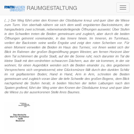
RAUMGESTALTUNG
Toggl
navig
(...) Der Weg führt unter den Kronen der Obstbäume kreuz und quer über die Wiese
zum Turm. Von oberhalb nähern sie sich dem weiß engobierten Backsteinturm, der
hangaufwärts zwei schmale, nebeneinanderliegende Öffnungen ausweist. Über Stufen
in den Schwellen treten die Beiden gemeinsam und zugleich, aber durch die beiden
Öffnungen getrennt voneinander, in das Innere hinein. Im Inneren, im Turmhaus,
verliert der Backstein seine weiße Engobe und zeigt den roten Scherben vor. Für
einen Moment verweilen die Beiden im Haus des Turmes; vor ihnen weitet sich der
Blick im Rahmen der großen Bogenöffnung gegen Westen; am fernen Horizont über
dem Tal schimmert die große Stadt, auf der die Sonne ruht; noch darunter im Tal die
kleine Stadt mit den verdrehten schwarzen Dächern, aus der sie kommen, in der sie
wohnen; für einen Augenblick wenden sich die Beiden einander zu, des gegebenen
Versprechens sich vergewissernd; eine Glücksmünze fällt durch den dunklen Schlitz
im rot gepflasterten Boden; Hand in Hand, Arm in Arm, schreiten die Beiden
gemeinsam und zugleich voran über die tiefe Schwelle des großen Bogens, dem Blick
nachgehend die Stufen herab; in beiden Nischen der tiefen Laibungen nach den
Spaten greifend, führt der Weg unter den Kronen der Obstbäume kreuz und quer über
die Wiese zu der auserkorenen Stelle ihres Baumes.