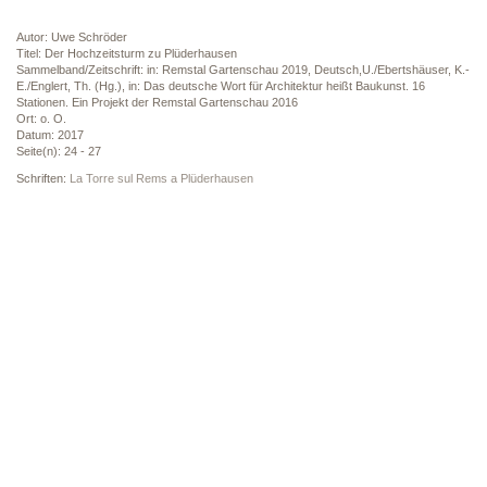
Autor: Uwe Schröder
Titel: Der Hochzeitsturm zu Plüderhausen
Sammelband/Zeitschrift: in: Remstal Gartenschau 2019, Deutsch,U./Ebertshäuser, K.-
E./Englert, Th. (Hg.), in: Das deutsche Wort für Architektur heißt Baukunst. 16
Stationen. Ein Projekt der Remstal Gartenschau 2016
Ort: o. O.
Datum: 2017
Seite(n): 24 - 27
Schriften:
La Torre sul Rems a Plüderhausen