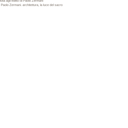
ita agli edifici di Paolo Zermani
Paolo Zermani. architettura, la luce del sacro