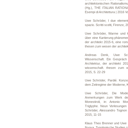
architektonischen Rationalism
(Hg.), THE ITALIAN RATION
Esempi di Architettura | 2016 Vol
Uwe Schröder, I due elementi 
spazio. Scritti scelti, Firenze, 
Uwe Schröder, Warme und k
über eine Kartierung phänome
der architekt 2015-6, eine ro
thesen zum wesen der architek
Andreas Denk, Uwe Schr
Wissenschaft. Ein Gespräch 
Architektur, der architekt 20
wissenschaft. thesen zum we
2015, S. 22-29
Uwe Schröder, Pardié. Konzep
dem Zeitregime der Moderne, K
Uwe Schröder, Die Moder
Anmerkungen zum Werk des 
Monestiroli, in: Antonio Mo
Triglyphe. Neun Vorlesungen 
Schröder, Alessandro Tognon (
2015, 11-15
Klaus Theo Brenner und Uwe S
Nuova. Typologische Studien zu