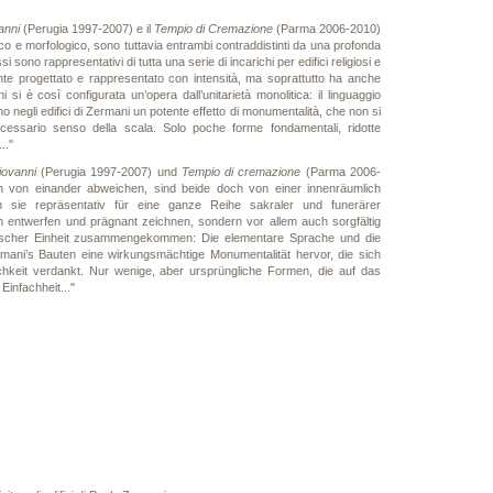
anni
(Perugia 1997-2007) e il
Tempio di Cremazione
(Parma 2006-2010)
gico e morfologico, sono tuttavia entrambi contraddistinti da una profonda
i sono rappresentativi di tutta una serie di incarichi per edifici religiosi e
nte progettato e rappresentato con intensità, ma soprattutto ha anche
 si è così configurata un’opera dall’unitarietà monolitica: il linguaggio
o negli edifici di Zermani un potente effetto di monumentalità, che non si
ssario senso della scala. Solo poche forme fondamentali, ridotte
.."
iovanni
(Perugia 1997-2007) und
Tempio di cremazione
(Parma 2006-
ch von einander abweichen, sind beide doch von einer innenräumlich
n sie repräsentativ für eine ganze Reihe sakraler und funerärer
m entwerfen und prägnant zeichnen, sondern vor allem auch sorgfältig
hischer Einheit zusammengekommen: Die elementare Sprache und die
rmani’s Bauten eine wirkungsmächtige Monumentalität hervor, die sich
chkeit verdankt. Nur wenige, aber ursprüngliche Formen, die auf das
infachheit..."