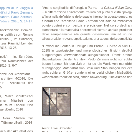
"Anche se gli edifici di Perugia e Parma – la
Chiesa di San Giov
ppunti di un viaggio a
– si differenziano chiaramente tra loro dal punto di vista tipolo
difici di Paolo Zermani,
affinità nella definizione dello spazio interno. In questo senso, ess
ssandro: Paolo Zermani.
funerari che l’architetto Paolo Zermani non solo ha mirabilme
, Padova, 2016, S. 14-17
potuto costruire con perizia e precisione. Nel corso degli anni
elementare e la materialità coerente di pietra e acciaio producon
itektonische Denken.
deve semplicemente alla grande dimensione, ma ad un nece
er geführt von Renato
all’essenziale, trovano applicazione: una ascesi della semplicità.
tino, , in: Schröder,
 zur Räumlichkeit der
"Obwohl die Bauten in Perugia und Parma -
Chiesa di San G
 2016, 13-26
2010) in typologischer und morphologischer Hinsicht deutli
ausgeprägten Verwandtschaft ausgezeichnet. Damit stehe
lis), , in: Schröder,
Bauaufgaben, die der Architekt Paolo Zermani nicht nur subli
 zur Räumlichkeit der
bauen konnte. Mit den Jahren ist so ein Werk von monolit
2016, S. 6-7
durchgängige Materialität von Stein und Stahl bringen bei Ze
nicht schierer Größe, sondern einer verbindlichen Maßstäbli
nze der Architektur -
wesentliche reduziert sind, finden Anwendung: Eine Askese der E
architekt 4/2016, Die
ur - Architektur der
25
 Rainer Schützeichel
licher Mitarbeit von
ur. Raum. Theorie. Eine
gen/Berlin, 2016
à Nera. Studien zur
, Tübingen/Berlin, 2016
Autor: Uwe Schröder
ch der Aktualität des