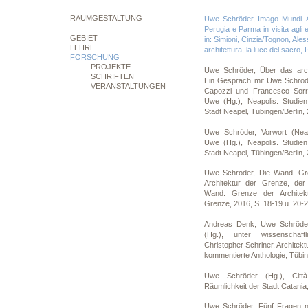
RAUMGESTALTUNG
Uwe Schröder, Imago Mundi. A
Perugia e Parma in visita agli e
GEBIET
in: Simioni, Cinzia/Tognon, Ale
LEHRE
architettura, la luce del sacro
FORSCHUNG
PROJEKTE
Uwe Schröder, Über das arch
SCHRIFTEN
Ein Gespräch mit Uwe Schröd
VERANSTALTUNGEN
Capozzi und Francesco Sorren
Uwe (Hg.), Neapolis. Studien
Stadt Neapel, Tübingen/Berlin,
Uwe Schröder, Vorwort (Neapo
Uwe (Hg.), Neapolis. Studien
Stadt Neapel, Tübingen/Berlin, 
Uwe Schröder, Die Wand. Gre
Architektur der Grenze, der 
Wand. Grenze der Architekt
Grenze, 2016, S. 18-19 u. 20-
Andreas Denk, Uwe Schröder,
(Hg.), unter wissenschaft
Christopher Schriner, Architekt
kommentierte Anthologie, Tübin
Uwe Schröder (Hg.), Citt
Räumlichkeit der Stadt Catania
Uwe Schröder, Fünf Fragen na