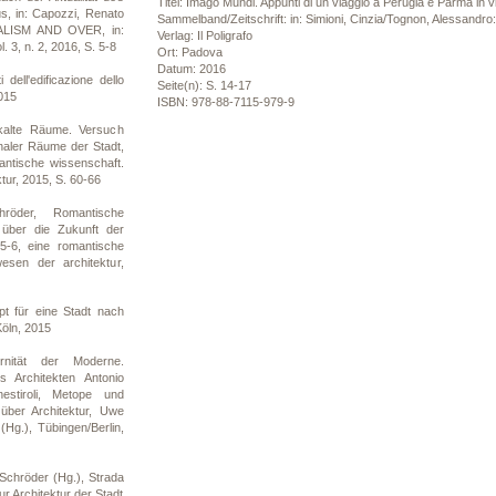
Titel: Imago Mundi. Appunti di un viaggio a Perugia e Parma in vis
us, in: Capozzi, Renato
Sammelband/Zeitschrift: in: Simioni, Cinzia/Tognon, Alessandro: 
ALISM AND OVER, in:
Verlag: Il Poligrafo
. 3, n. 2, 2016, S. 5-8
Ort: Padova
Datum: 2016
dell'edificazione dello
Seite(n): S. 14-17
2015
ISBN: 978-88-7115-979-9
alte Räume. Versuch
naler Räume der Stadt,
mantische wissenschaft.
tur, 2015, S. 60-66
öder, Romantische
über die Zukunft der
15-6, eine romantische
sen der architektur,
t für eine Stadt nach
öln, 2015
nität der Moderne.
Architekten Antonio
nestiroli, Metope und
über Architektur, Uwe
Hg.), Tübingen/Berlin,
chröder (Hg.), Strada
r Architektur der Stadt