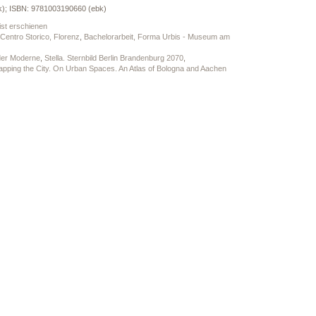
); ISBN: 9781003190660 (ebk)
ist erschienen
 Centro Storico, Florenz
,
Bachelorarbeit, Forma Urbis - Museum am
 der Moderne
,
Stella. Sternbild Berlin Brandenburg 2070
,
pping the City. On Urban Spaces. An Atlas of Bologna and Aachen