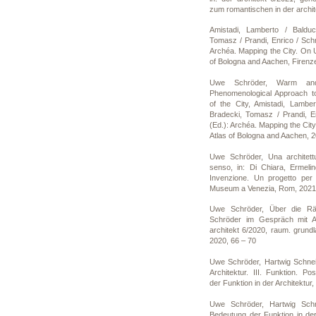
zum romantischen in der archit
Amistadi, Lamberto / Balducc
Tomasz / Prandi, Enrico / Sch
Archéa. Mapping the City. On 
of Bologna and Aachen, Firenz
Uwe Schröder, Warm an
Phenomenological Approach t
of the City, Amistadi, Lamber
Bradecki, Tomasz / Prandi, E
(Ed.): Archéa. Mapping the Ci
Atlas of Bologna and Aachen, 2
Uwe Schröder, Una architettu
senso, in: Di Chiara, Ermeli
Invenzione. Un progetto per
Museum a Venezia, Rom, 2021
Uwe Schröder, Über die R
Schröder im Gespräch mit A
architekt 6/2020, raum. grundl
2020, 66 – 70
Uwe Schröder, Hartwig Schneid
Architektur. III. Funktion. P
der Funktion in der Architektur,
Uwe Schröder, Hartwig Schne
Bedeutung der Funktion in der