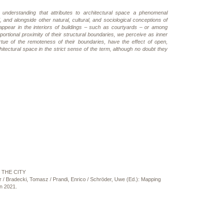
 understanding that attributes to architectural space a phenomenal
ld, and alongside other natural, cultural, and sociological conceptions of
 appear in the interiors of buildings – such as courtyards – or among
ortional proximity of their structural boundaries, we perceive as inner
ue of the remoteness of their boundaries, have the effect of open,
tectural space in the strict sense of the term, although no doubt they
 THE CITY
er / Bradecki, Tomasz / Prandi, Enrico / Schröder, Uwe (Ed.): Mapping
n 2021.