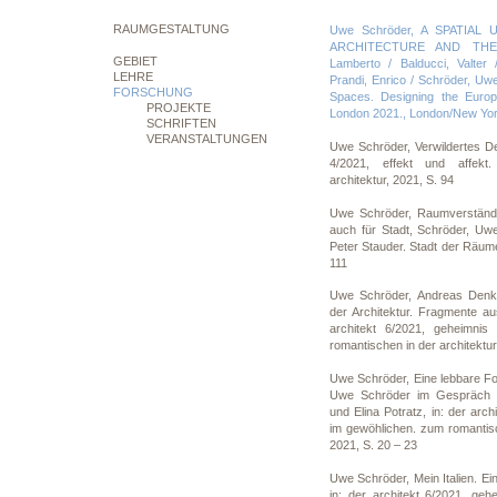
RAUMGESTALTUNG
Uwe Schröder, A SPATIAL
ARCHITECTURE AND THE CI
GEBIET
Lamberto / Balducci, Valter
LEHRE
Prandi, Enrico / Schröder, Uw
FORSCHUNG
Spaces. Designing the Europ
PROJEKTE
London 2021., London/New Yor
SCHRIFTEN
VERANSTALTUNGEN
Uwe Schröder, Verwildertes De
4/2021, effekt und affekt
architektur, 2021, S. 94
Uwe Schröder, Raumverständni
auch für Stadt, Schröder, Uw
Peter Stauder. Stadt der Räume,
111
Uwe Schröder, Andreas Denk
der Architektur. Fragmente a
architekt 6/2021, geheimnis
romantischen in der architektur
Uwe Schröder, Eine lebbare F
Uwe Schröder im Gespräch mi
und Elina Potratz, in: der arch
im gewöhlichen. zum romantisc
2021, S. 20 – 23
Uwe Schröder, Mein Italien. Ei
in: der architekt 6/2021, geh