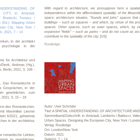
With regard to architecture, we presuppose here a spatial
 UNDERSTANDING OF
independence within the differentiated spatiality of the lifewor
TY, in: Amistadi,
space: architecture situates, “founds and joins” spaces that
 / Bradecki, Tomasz /
buildings – such as squares – and which, by virtue of the prop
e (Ed.): Mapping Urben
spaces. Other spaces, such as outer spaces, which, by virt
ean City, New York /
expansive “fields” – such as parks – and do not count as archi
k, 2021, 7 – 14
contribute to the spatiality of the city.
[US]
nken, in: der architekt
Routledge:
. psychologie in der
s für Architektur und
e/Denk, Andreas (Hg.),
 Berlin, 2021, S. 106 -
, Das Romantische in
us Gesprächen, in: der
 im gewöhlichen. zum
, 2021, S. 15 – 18
Autor: Uwe Schröder
orm des Romantischen.
Titel: A SPATIAL UNDERSTANDING OF ARCHITECTURE AND
t Maximilian Liesner
Sammelband/Zeitschrift: in: Amistadi, Lamberto / Balducci, Valt
itekt 6/2021, geheimnis
Urben Spaces. Designing the European City, New York / Londo
hen in der architektur,
Verlag: Routledge
Ort: London/New York
Datum: 2021
ne romantische Lektion,
Seite(n): 7 – 14
eimnis im gewöhlichen.