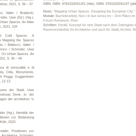
ISBN: ISBN: 9781032041261 (hbk); ISBN: 9781032041247 (pbk
ektur, 2021, S. 36 – 37
News:
"Mapping Urban Spaces. Designing the European City." 
i, Valter / Bradecki,
Module:
Bachelorarbeit, Non c’è due senza tre – Drei Plätze im
röder, Uwe (Ed.) (Hg.),
Forum Romanum, Rom
Urban Spaces. An Atlas
Schriften:
Pardié. Konzept für eine Stadt nach dem Zeitregime
e, 2021, 104
Raumverständnis für Architektur und auch für Stadt
,
Archéa. Ma
d Cold Spaces. A
o Mapping the Spaces
to / Balducci, Valter /
nrico / Schröder, Uwe
ty. On Urban Spaces. An
021, S. 36 – 49
ra di sensualità e di
nda, Città, Monumento,
 il Peggy Guggenheim
, 12-13
äume der Stadt. Uwe
ndreas Denk, in: der
agen der architektur V,
er (Hg.), Identität der
ositionen zur Bedeutung
 Köln, 2020
ider, Positionen zur
 Architektur, Schröder,