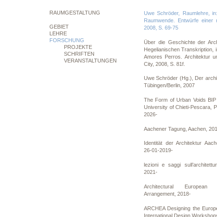
RAUMGESTALTUNG
Uwe Schröder, Raumlehre, in:
Raumwende. Entwürfe einer rä
GEBIET
2008, S. 69-75
LEHRE
FORSCHUNG
Über die Geschichte der Arch
PROJEKTE
Hegelianischen Transkription, i
SCHRIFTEN
Amores Perros. Architektur un
VERANSTALTUNGEN
City, 2008, S. 81f.
Uwe Schröder (Hg.), Der archi
Tübingen/Berlin, 2007
The Form of Urban Voids BIP 
University of Chieti-Pescara, P
2026-
Aachener Tagung, Aachen, 20
Identität der Architektur Aa
26-01-2019-
lezioni e saggi sull’architettu
2021-
Architectural European 
Arrangement, 2018-
ARCHEA Designing the Europe
International Design Workshop