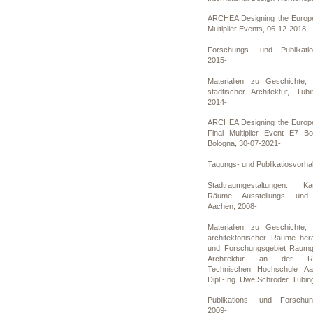
ARCHEA Designing the Europe
Multiplier Events, 06-12-2018-
Forschungs- und Publikati
2015-
Materialien zu Geschichte,
städtischer Architektur, Tüb
2014-
ARCHEA Designing the Europe
Final Multiplier Event E7 B
Bologna, 30-07-2021-
Tagungs- und Publikatiosvorha
Stadtraumgestaltungen. Ka
Räume, Ausstellungs- und P
Aachen, 2008-
Materialien zu Geschichte,
architektonischer Räume he
und Forschungsgebiet Raumge
Architektur an der Rhein
Technischen Hochschule Aa
Dipl.-Ing. Uwe Schröder, Tübin
Publikations- und Forschu
2009-