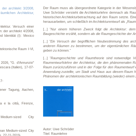
Der Raum muss als übergeordnete Kategorie in der Wesensbes
 der architekt 3/2008,
Uwe Schröder versteht die Architekturlehre demnach als Rau
umlichen Architektur,
historischen Architekturbetrachtung auf den Raum setzte. Ein
herausarbeiten, um schließlich im Architekturentwurf als „Rau
itektur. Versuch einer
[...]
"Nur einem höheren Zweck folgt die Architektur: dem R
n: der architekt 4/2008,
Baugeschichte erzählt, sondern als die Raumgeschichte der Ar
d Identität (I): Mexico
[...]
"Ein Versuch der begrifflichen Neubestimmung des ar
anderen Räumen zu bestimmen, um der eigentümlichen Räumli
tektonische Raum I-VI,
geben zu können."
[...]
"Raumgeschichte und Raumtheorie sind notwendige Vor
Raumentwurfslehre der Architektur, die den phänomenalen R
2026, "G. d'Annunzio"
Raum zurückzuführen und in der Folge für den Raumentwurf ei
escara (Italien), 17-07-
Anwendung zustellte, um Stadt und Haus aus diesem Raum her
Phänomen der architektonischen Raumbildung (wieder) einem 
17-
chener Tagung, Aachen,
ra e la città, Firenze,
Medium-sized City
Autor: Uwe Schröder
an Medium-sized City
Titel: Raumlehre
s, 22-11-2019-