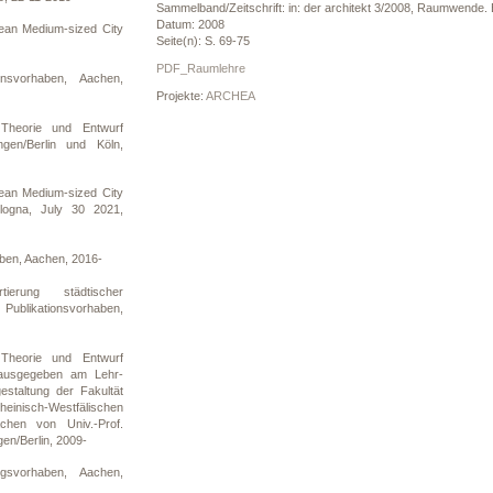
Sammelband/Zeitschrift: in: der architekt 3/2008, Raumwende. 
Datum: 2008
an Medium-sized City
Seite(n): S. 69-75
PDF_Raumlehre
onsvorhaben, Aachen,
Projekte:
ARCHEA
 Theorie und Entwurf
ingen/Berlin und Köln,
an Medium-sized City
ologna, July 30 2021,
ben, Aachen, 2016-
rtierung städtischer
ublikationsvorhaben,
 Theorie und Entwurf
rausgegeben am Lehr-
staltung der Fakultät
isch-Westfälischen
chen von Univ.-Prof.
gen/Berlin, 2009-
ngsvorhaben, Aachen,