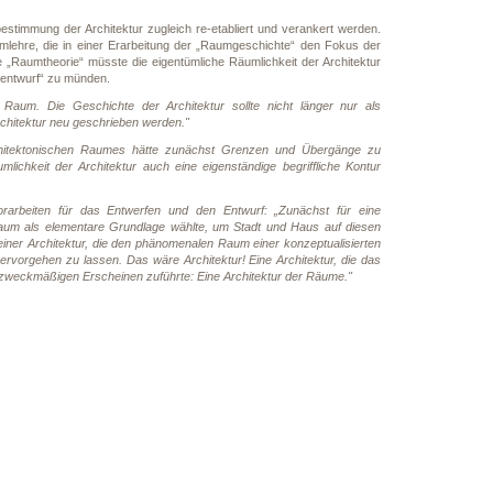
timmung der Architektur zugleich re-etabliert und verankert werden.
mlehre, die in einer Erarbeitung der „Raumgeschichte“ den Fokus der
e „Raumtheorie“ müsste die eigentümliche Räumlichkeit der Architektur
mentwurf“ zu münden.
aum. Die Geschichte der Architektur sollte nicht länger nur als
chitektur neu geschrieben werden."
chitektonischen Raumes hätte zunächst Grenzen und Übergänge zu
chkeit der Architektur auch eine eigenständige begriffliche Kontur
arbeiten für das Entwerfen und den Entwurf: „Zunächst für eine
aum als elementare Grundlage wählte, um Stadt und Haus auf diesen
ner Architektur, die den phänomenalen Raum einer konzeptualisierten
vorgehen zu lassen. Das wäre Architektur! Eine Architektur, die das
zweckmäßigen Erscheinen zuführte: Eine Architektur der Räume."