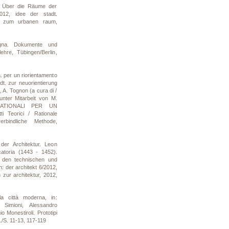
. Über die Räume der
2012, idee der stadt.
gen zum urbanen raum,
gna. Dokumente und
hre, Tübingen/Berlin,
. per un riorientamento
dt. zur neuorientierung
i, A. Tognon (a cura di /
 unter Mitarbeit von M.
 RATIONALI PER UN
 Teorici / Rationale
erbindliche Methode,
er Architektur. Leon
icatoria (1443 - 1452).
n den technischen und
: der architekt 6/2012,
 zur architektur, 2012,
a città moderna, in:
 Simioni, Alessandro
o Monestiroli. Prototipi
p./S. 11-13, 117-119