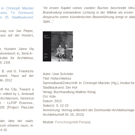
"Im ersten Kapitel seines zweiten Buches beschreibt Vitr
 in: Christoph Mäckler
Brandrodung entstandene Lichtung in der Wildnis als ersten
ukunst, TU Dortmund,
Anspruchs seiner künstlerischen Beweisführung bringt er dabei
o. 25. Stadtbaukunst:
Spiel..."
ssay von Jan Pieper,
aus auf der Hostert,
r, Hundert Jahre Via
orentwurf, in, Serie A -
ltät für Architektur,
. 216f.
 B. und G. Friedrichs
Autor: Uwe Schröder
mwerk. Haus auf der
Titel: Hofarchitektur
lin, 2012
Sammelband/Zeitschrift: in: Christoph Mäckler (Hg.), Institut 
Stadtbaukunst: Der Hof
t the City. Toward a
Verlag: Buchhandlung Walther König
n: edited by L. Amistadi
Ort: Köln
rchitecture, historical
Datum: 2013
pe - LLP/IP Erasmus,
Seite(n): S. 12-23
5f. [Project: Piazzale
Anmerkung: Vortrag anlässlich der Dortmunder Architekturtage 
Architekturheft Nr. 25, 2013)
er, idee der stadt.
Module:
Forschungsfeld Pompeji
n zum urbanen raum, in:
14-15