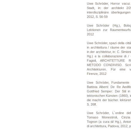
Uwe Schröder, Horror vacui
Stadt, in: der architekt 2/
interdisziplinäre überlegun
2012, S. 56-59
Uwe Schröder (Hg.), Bolo
Lektionen zur Raumentwurfsle
2012
Uwe Schröder, spazi della città
in architettura / räume der sta
in der architektur, in: C. Simion
Hg.) e la collaborazione di /
Fagioli, ARCHITETTURE
METODO CONDIVISO. Scritti
Architekturen. Für eine v
Firenze, 2012
Uwe Schröder, Fundamente d
Battista Alberti: De Re Aedif
Gottfried Semper: Der Stil i
tektonischen Künsten (1860), in
die macht der bücher. lektüren
S. 26ff.
Uwe Schröder, L´ordine dell
Tomaso Monestiroli, Cinzia
Tognon (a cura di/ Hg.), Antoni
di architettura, Padova, 2012, 