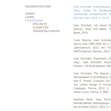
RAUMGESTALTUNG
Uwe Schröder, Hofarchitektur,
(Hg.), Institut für Stadtba
GEBIET
Dortmunder Architekturheft N
LEHRE
Der Hof, Köln, 2013, S. 12-23
FORSCHUNG
PROJEKTE
Uwe Schröder, mit einem E
SCHRIFTEN
Zimmer, Stuhl und Klinke. H
VERANSTALTUNGEN
Berlin, 2013
Carlo Moccia, Uwe Schröde
Sacra, Köln 1959-2050. Ein II. V
Jahresbericht 2012 der Faku
RWTH Aachen, Aachen, 2013, S
Uwe Schröder, Raumwerk, in:
(Hg.), Uwe Schröder. Rau
Hostert. I-III Deskriptionen, Ber
Uwe Schröder, The Spaces of
Reorientation of Architecture, i
and E. Prandi, Compact City A
city centre design in Euro
Catalogue, Parma, 2012, S. 2
Santa Croce, Parma, S. 80ff]
Andreas Denk, Uwe Schröd
interdisziplinäre überlegunge
der architekt 2/2012, 2012, S. 