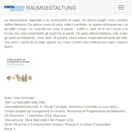
RAUMGESTALTUNG
Toggl
navig
La disposizione ragionata e la costruzione di spazi nei diversi luoghi sono compito
dell’architettura. Da questo punto di vista, nulla è cambiato: la ragione principale per cui
gli edifici vengo- no costruiti non sono le pareti, i soffitti o i tetti, né le loro forme o la
forma, ma sono innanzitutto gli spazi tra le pareti. Gli spazi dell’architettura, vale a dire
gli spazi architettonici, sono quin- di sempre spazi interni, indipendentemente dal fatto
che siano coperti da un tetto oppure no o che i confini che li definiscono siano chiusi o
aperti.
Autor: Uwe Schröder
Titel: La Spazialità della Città
Sammelband/Zeitschrift: in: Nicola Carofiglio, Domenico Cristofalo (a cura di/ed.),
Cinque progetti per il lungomare di Levante. Workshop di Progettazione architettonica.
24 Novembre - 1 Dicembre 2018, Siracusa
Übersetzung: Silvia Malcovati e Ian Pepper (US)
Serie: Ricerche in Composizione Urbana / Research in Urban Composition
Band: 5