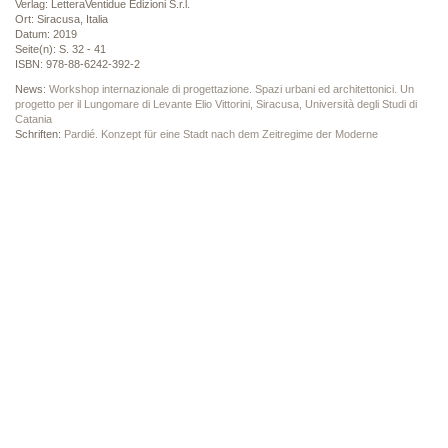
Verlag: LetteraVentidue Edizioni S.r.l.
Ort: Siracusa, Italia
Datum: 2019
Seite(n): S. 32 - 41
ISBN: 978-88-6242-392-2
News:
Workshop internazionale di progettazione. Spazi urbani ed architettonici. Un
progetto per il Lungomare di Levante Elio Vittorini, Siracusa, Università degli Studi di
Catania
Schriften:
Pardié. Konzept für eine Stadt nach dem Zeitregime der Moderne