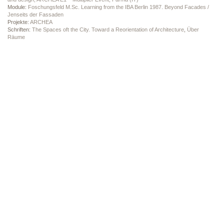
Module:
Foschungsfeld M.Sc. Learning from the IBA Berlin 1987. Beyond Facades /
Jenseits der Fassaden
Projekte:
ARCHEA
Schriften:
The Spaces oft the City. Toward a Reorientation of Architecture
,
Über
Räume