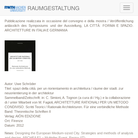
RAUMGESTALTUNG
Toggl
navig
Pubblicazione realizzata in occasione del convegno e della mostra / Veröffentlichung
anlässlich des Symposiums und der Ausstellung, LA CITTÀ: FORMA E SPAZIO.
ARCHITETTURE IN ITALIA E GERMANIA
Autor: Uwe Schröder
Titel: spazi della città. per un riorientamento in architettura / räume der stadt. zur
neuorientierung in der architektur
Sammelband/Zeitschrift: in: C. Simioni, A. Tognon (a cura di / Hg.) e la collaborazione
di / unter Mitarbeit von M. Fagioli, ARCHITETTURE RATIONALI PER UN METODO
CONDIVISO. Scritti Teorici / Rationale Architekturen. Für eine verbindliche Methode
Band: Theoretische Schriften II
Verlag: AIÓN EDIZIONE
Ort: Firenze
Datum: 2012
News:
Designing the European Medium-sized City. Strategies and methods of analysis
and design, ARCHEA E1 – Multiplier Event, Parma (IT)