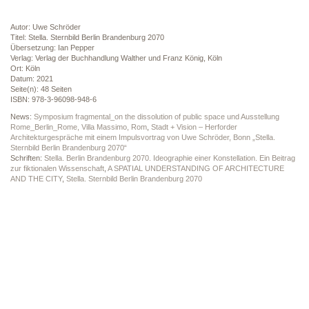
Autor: Uwe Schröder
Titel: Stella. Sternbild Berlin Brandenburg 2070
Übersetzung: Ian Pepper
Verlag: Verlag der Buchhandlung Walther und Franz König, Köln
Ort: Köln
Datum: 2021
Seite(n): 48 Seiten
ISBN: 978-3-96098-948-6
News:
Symposium fragmental_on the dissolution of public space und Ausstellung
Rome_Berlin_Rome, Villa Massimo, Rom
,
Stadt + Vision – Herforder
Architekturgespräche mit einem Impulsvortrag von Uwe Schröder, Bonn „Stella.
Sternbild Berlin Brandenburg 2070“
Schriften:
Stella. Berlin Brandenburg 2070. Ideographie einer Konstellation. Ein Beitrag
zur fiktionalen Wissenschaft
,
A SPATIAL UNDERSTANDING OF ARCHITECTURE
AND THE CITY
,
Stella. Sternbild Berlin Brandenburg 2070