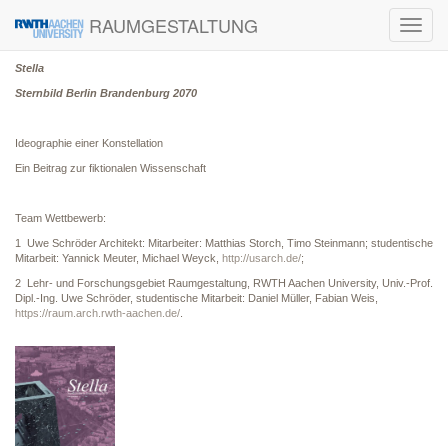
RAUMGESTALTUNG
Toggl
navig
Stella
Sternbild Berlin Brandenburg 2070
Ideographie einer Konstellation
Ein Beitrag zur fiktionalen Wissenschaft
Team Wettbewerb:
1
Uwe Schröder Architekt: Mitarbeiter: Matthias Storch, Timo Steinmann; studentische
Mitarbeit: Yannick Meuter, Michael Weyck,
http://usarch.de/
;
2
Lehr- und Forschungsgebiet Raumgestaltung, RWTH Aachen University, Univ.-Prof.
Dipl.-Ing. Uwe Schröder, studentische Mitarbeit: Daniel Müller, Fabian Weis,
https://raum.arch.rwth-aachen.de/
.