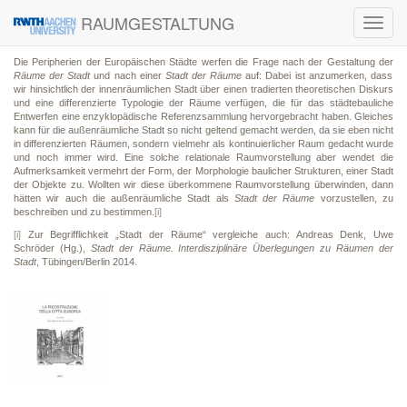
RAUMGESTALTUNG
Toggl
navig
Die Peripherien der Europäischen Städte werfen die Frage nach der Gestaltung der
Räume der Stadt
und nach einer
Stadt der Räume
auf: Dabei ist anzumerken, dass
wir hinsichtlich der innenräumlichen Stadt über einen tradierten theoretischen Diskurs
und eine differenzierte Typologie der Räume verfügen, die für das städtebauliche
Entwerfen eine enzyklopädische Referenzsammlung hervorgebracht haben. Gleiches
kann für die außenräumliche Stadt so nicht geltend gemacht werden, da sie eben nicht
in differenzierten Räumen, sondern vielmehr als kontinuierlicher Raum gedacht wurde
und noch immer wird. Eine solche relationale Raumvorstellung aber wendet die
Aufmerksamkeit vermehrt der Form, der Morphologie baulicher Strukturen, einer Stadt
der Objekte zu. Wollten wir diese überkommene Raumvorstellung überwinden, dann
hätten wir auch die außenräumliche Stadt als
Stadt der Räume
vorzustellen, zu
beschreiben und zu bestimmen.
[i]
[i]
Zur Begrifflichkeit „Stadt der Räume“ vergleiche auch: Andreas Denk, Uwe
Schröder (Hg.),
Stadt der Räume. Interdisziplinäre Überlegungen zu Räumen der
Stadt
, Tübingen/Berlin 2014.