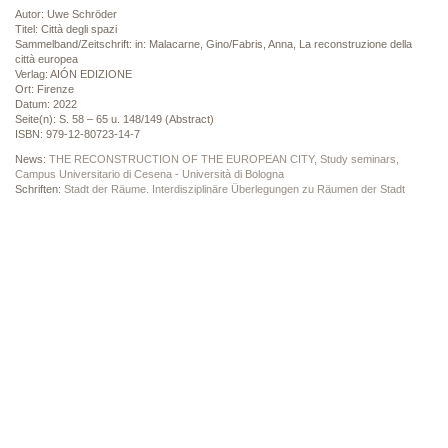
Autor: Uwe Schröder
Titel: Città degli spazi
Sammelband/Zeitschrift: in: Malacarne, Gino/Fabris, Anna, La reconstruzione della
città europea
Verlag: AIÓN EDIZIONE
Ort: Firenze
Datum: 2022
Seite(n): S. 58 – 65 u. 148/149 (Abstract)
ISBN: 979-12-80723-14-7
News:
THE RECONSTRUCTION OF THE EUROPEAN CITY, Study seminars,
Campus Universitario di Cesena - Università di Bologna
Schriften:
Stadt der Räume. Interdisziplinäre Überlegungen zu Räumen der Stadt