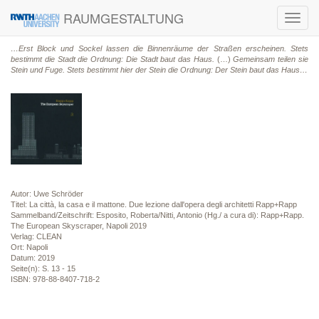
RAUMGESTALTUNG
Toggl
navig
…Erst Block und Sockel lassen die Binnenräume der Straßen erscheinen. Stets
bestimmt die Stadt die Ordnung: Die Stadt baut das Haus.
(…)
Gemeinsam teilen sie
Stein und Fuge. Stets bestimmt hier der Stein die Ordnung: Der Stein baut das Haus…
Autor: Uwe Schröder
Titel: La città, la casa e il mattone. Due lezione dall'opera degli architetti Rapp+Rapp
Sammelband/Zeitschrift: Esposito, Roberta/Nitti, Antonio (Hg./ a cura di): Rapp+Rapp.
The European Skyscraper, Napoli 2019
Verlag: CLEAN
Ort: Napoli
Datum: 2019
Seite(n): S. 13 - 15
ISBN: 978-88-8407-718-2