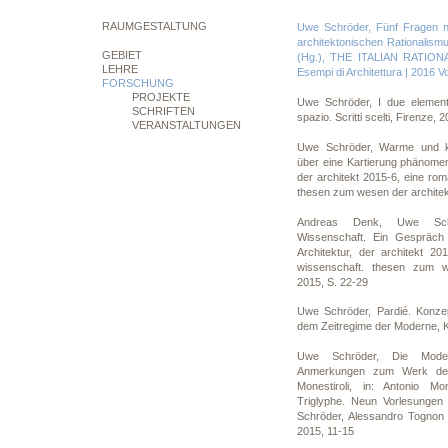
RAUMGESTALTUNG
Uwe Schröder, Fünf Fragen na
architektonischen Rationalism
GEBIET
(Hg.), THE ITALIAN RATION
LEHRE
Esempi di Architettura | 2016 Vol
FORSCHUNG
PROJEKTE
Uwe Schröder, I due elementi 
SCHRIFTEN
spazio. Scritti scelti, Firenze, 
VERANSTALTUNGEN
Uwe Schröder, Warme und k
über eine Kartierung phänome
der architekt 2015-6, eine ro
thesen zum wesen der architek
Andreas Denk, Uwe Schr
Wissenschaft. Ein Gespräch 
Architektur, der architekt 20
wissenschaft. thesen zum we
2015, S. 22-29
Uwe Schröder, Pardié. Konzep
dem Zeitregime der Moderne, K
Uwe Schröder, Die Moder
Anmerkungen zum Werk des 
Monestiroli, in: Antonio Mo
Triglyphe. Neun Vorlesungen 
Schröder, Alessandro Tognon (
2015, 11-15