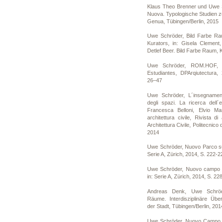
Klaus Theo Brenner und Uwe S
Nuova. Typologische Studien zu
Genua, Tübingen/Berlin, 2015
Uwe Schröder, Bild Farbe Ra
Kurators, in: Gisela Clement
Detlef Beer. Bild Farbe Raum, 
Uwe Schröder, ROM.HOF, P
Estudiantes, DPArqiutectura,
26–47
Uwe Schröder, L´insegnament
degli spazi. La ricerca dell´
Francesca Belloni, Elvio Ma
architettura civile, Rivista di
Architettura Civile, Politecnico
2014
Uwe Schröder, Nuovo Parco sul
Serie A, Zürich, 2014, S. 222-2
Uwe Schröder, Nuovo campo d
in: Serie A, Zürich, 2014, S. 22
Andreas Denk, Uwe Schröd
Räume. Interdisziplinäre Üb
der Stadt, Tübingen/Berlin, 201
Uwe Schröder, Nuovo Campo d