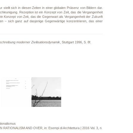
r stellt sich in diesen Zeiten in einer globalen Präsenz von Bildern dar.
chleunigung. Rezeption ist ein Konzept von Zeit, das die Vergangenheit
ein Konzept von Zeit, das die Gegenwart als Vergangenheit der Zukunft
ielen – sich ganz auf dasjenige Gegenwärtige konzentrieren, das einer
eschreibung moderner Zivilisationsdynamik
, Stuttgart 1996, S. 8f.
tionalismus
AN RATIONALISM AND OVER, in: Esempi di Architettura | 2016 Vol. 3, n.