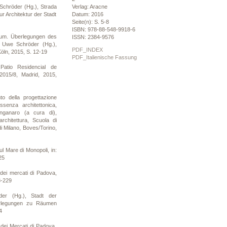
chröder (Hg.), Strada
Verlag: Aracne
r Architektur der Stadt
Datum: 2016
Seite(n): S. 5-8
ISBN: 978-88-548-9918-6
um. Überlegungen des
ISSN: 2384-9576
, Uwe Schröder (Hg.),
PDF_INDEX
Köln, 2015, S. 12-19
PDF_Italienische Fassung
atio Residencial de
 2015/8, Madrid, 2015,
o della progettazione
essenza architettonica,
nganaro (a cura di),
 architettura, Scuola di
 di Milano, Boves/Torino,
 Mare di Monopoli, in:
25
ei mercati di Padova,
8-229
er (Hg.), Stadt der
erlegungen zu Räumen
4
ei Mercati di Padova,