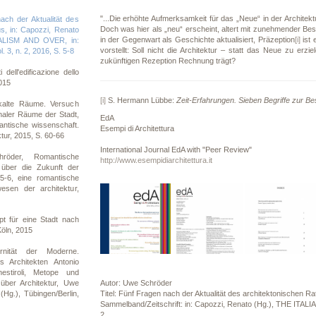
"...Die erhöhte Aufmerksamkeit für das „Neue“ in der Architektu
ch der Aktualität des
Doch was hier als „neu“ erscheint, altert mit zunehmender Bes
us, in: Capozzi, Renato
in der Gegenwart als Geschichte aktualisiert, Präzeption
[i]
ist 
ALISM AND OVER, in:
vorstellt: Soll nicht die Architektur – statt das Neue zu erz
. 3, n. 2, 2016, S. 5-8
zukünftigen Rezeption Rechnung trägt?
dell'edificazione dello
2015
[i]
S. Hermann Lübbe:
Zeit-Erfahrungen. Sieben Begriffe zur B
alte Räume. Versuch
naler Räume der Stadt,
EdA
mantische wissenschaft.
Esempi di Architettura
tur, 2015, S. 60-66
International Journal EdA with "Peer Review"
öder, Romantische
http://www.esempidiarchitettura.it
über die Zukunft der
15-6, eine romantische
sen der architektur,
t für eine Stadt nach
öln, 2015
nität der Moderne.
Architekten Antonio
nestiroli, Metope und
über Architektur, Uwe
Autor: Uwe Schröder
Hg.), Tübingen/Berlin,
Titel: Fünf Fragen nach der Aktualität des architektonischen Ra
Sammelband/Zeitschrift: in: Capozzi, Renato (Hg.), THE ITALI
2