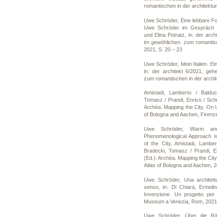
romantischen in der architektur
Uwe Schröder, Eine lebbare F
Uwe Schröder im Gespräch mi
und Elina Potratz, in: der arch
im gewöhlichen. zum romantisc
2021, S. 20 – 23
Uwe Schröder, Mein Italien. Ei
in: der architekt 6/2021, geh
zum romantischen in der archit
Amistadi, Lamberto / Balducc
Tomasz / Prandi, Enrico / Sch
Archéa. Mapping the City. On 
of Bologna and Aachen, Firenz
Uwe Schröder, Warm an
Phenomenological Approach t
of the City, Amistadi, Lamber
Bradecki, Tomasz / Prandi, E
(Ed.): Archéa. Mapping the Ci
Atlas of Bologna and Aachen, 2
Uwe Schröder, Una architettu
senso, in: Di Chiara, Ermeli
Invenzione. Un progetto per
Museum a Venezia, Rom, 2021
Uwe Schröder, Über die R