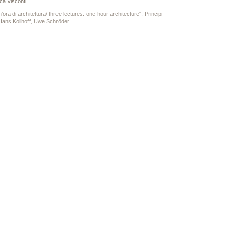
a Visconti
’ora di architettura/ three lectures. one-hour architecture"
,
Principi
 Hans Kollhoff, Uwe Schröder