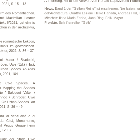
Anmerkung: Mit einem Vorwort von Renato Capozzi und Federic
, 2021, S. 15 – 18
News:
Band 1 der "Gelben Reihe" ist erschienen: "tre lezioni. un
orm des Romantischen.
dell'Architettura. Quattro Lezioni. Heike Hanada, Andreas Hild,
t Maximilian Liesner
Mitarbeit:
Ilaria Maria Zedda
,
Jana Ring
,
Felix Mayer
itekt 6/2021, geheimnis
Projekte:
Schriftenreihe: "Gelb"
hen in der architektur,
ne romantische Lektion,
eimnis im gewöhlichen.
ektur, 2021, S. 36 – 37
i, Valter / Bradecki,
röder, Uwe (Ed.) (Hg.),
Urban Spaces. An Atlas
e, 2021, 104
d Cold Spaces. A
o Mapping the Spaces
to / Balducci, Valter /
nrico / Schröder, Uwe
ty. On Urban Spaces. An
021, S. 36 – 49
ra di sensualità e di
nda, Città, Monumento,
 il Peggy Guggenheim
, 12-13
äume der Stadt. Uwe