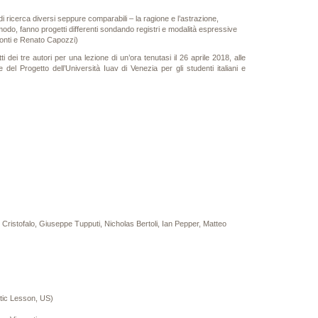
ricerca diversi seppure comparabili – la ragione e l’astrazione,
modo, fanno progetti differenti sondando registri e modalità espressive
conti e Renato Capozzi)
i dei tre autori per una lezione di un’ora tenutasi il 26 aprile 2018, alle
 del Progetto dell’Università Iuav di Venezia per gli studenti italiani e
Cristofalo, Giuseppe Tupputi, Nicholas Bertoli, Ian Pepper, Matteo
ntic Lesson, US)