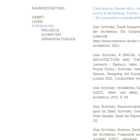
RAUMGESTALTUNG
Carlo Moccia, Renato Rizzi, Uwe
un’ora di architettura, Firenze
GEBIET
– 45 (Una lezione romantica/A
LEHRE
FORSCHUNG
Uwe Schröder, David Kaspare
PROJEKTE
der Architektur. Ein Gesprä
SCHRIFTEN
publizistik (Onl
VERANSTALTUNGEN
https://www.marlowes.de/das-r
architektur/, 2021
Uwe Schröder, A SPATIAL
ARCHITECTURE AND THE CI
Lamberto / Balducci, Valter
Prandi, Enrico / Schröder, Uw
Spaces. Designing the Europ
London 2021., London/New Yor
Uwe Schröder, Verwildertes De
4/2021, effekt und affekt
architektur, 2021, S. 94
Uwe Schröder, Raumverständni
auch für Stadt, Schröder, Uw
Peter Stauder. Stadt der Räume,
111
Uwe Schröder, Andreas Denk
der Architektur. Fragmente a
architekt 6/2021, geheimnis