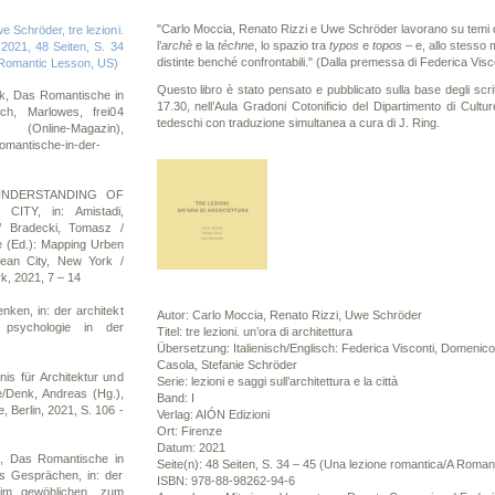
"Carlo Moccia, Renato Rizzi e Uwe Schröder lavorano su temi di 
 Schröder, tre lezioni.
l’
archè
e la
téchne
, lo spazio tra
typos
e
topos
– e, allo stesso 
, 2021, 48 Seiten, S. 34
distinte benché confrontabili." (Dalla premessa di Federica Vis
 Romantic Lesson, US)
Questo libro è stato pensato e pubblicato sulla base degli scritt
k, Das Romantische in
17.30, nell’Aula Gradoni Cotonificio del Dipartimento di Culture
ch, Marlowes, frei04
tedeschi con traduzione simultanea a cura di J. Ring.
ine-Magazin),
omantische-in-der-
 UNDERSTANDING OF
TY, in: Amistadi,
 / Bradecki, Tomasz /
e (Ed.): Mapping Urben
ean City, New York /
k, 2021, 7 – 14
nken, in: der architekt
Autor: Carlo Moccia, Renato Rizzi, Uwe Schröder
. psychologie in der
Titel: tre lezioni. un’ora di architettura
Übersetzung: Italienisch/Englisch: Federica Visconti, Domenico 
Casola, Stefanie Schröder
s für Architektur und
Serie: lezioni e saggi sull’architettura e la città
e/Denk, Andreas (Hg.),
Band: I
 Berlin, 2021, S. 106 -
Verlag: AIÓN Edizioni
Ort: Firenze
Datum: 2021
, Das Romantische in
Seite(n): 48 Seiten, S. 34 – 45 (Una lezione romantica/A Roma
us Gesprächen, in: der
ISBN: 978-88-98262-94-6
 im gewöhlichen. zum